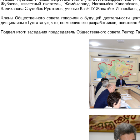
Жубаева, известный писатель, Жамбыловед Нагашыбек Капалбеков,
Валиханова Саулебек Рустемов, ученые КазНПУ Жанатбек Ишпекбаев, 
Члены Общественного совета говорили о будущей деятельности цент
дисциплины «Тұлғатану», что, по мнению его разработчиков, повысило
Подвел итоги заседания председатель Общественного совета Ректор Та