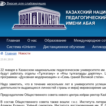
Версия для слабовидящих
Главная
О нас
Образование
Международное со
Система «Univer»
Дистанционное обучение
Антикор
Главная
Новости
23.01.2019
22 января в Казахском национальном педагогическом университете им.
будут работать отделы «Тұлғатану» и «Ұлы тұлғаларды дәріптеу».
программах «Духовная модернизация» и «Семь граней Великой степи».
Надо заметить, что в течение нескольких лет в университете успеш
деятельности выдающихся личностей страны и мира) мировоззрение шк
Председателем Общественного совета нового центра избран ректор Каз
В состав Общественного совета также вошли: г.н.с. Института литер
Алижан Куаныш, Учёный секретарь Института востоковедения им. Р. 