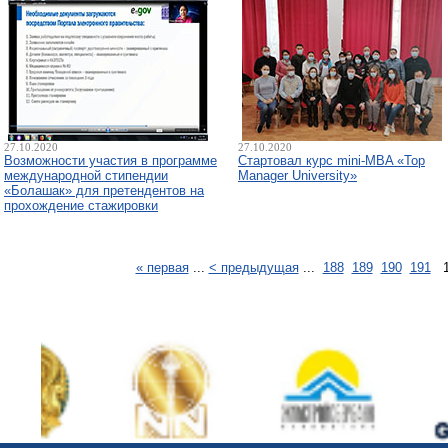
27.10.2020
27.10.2020
Возможности участия в программе
Стартовал курс mini-MBA «Top
международной стипендии
Manager University»
«Болашак» для претендентов на
прохождение стажировки
« первая
...
< предыдущая
...
188
189
190
191