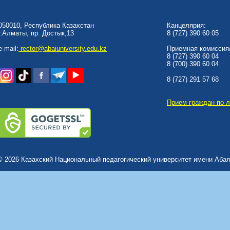
050010, Республика Казахстан
Канцелярия:
г.Алматы, пр. Достык,13
8 (727) 390 60 05
e-mail:
rector@abaiuniversity.edu.kz
Приемная комиссия/
8 (727) 390 60 04
8 (700) 390 60 04
8 (727) 291 57 68
Прием граждан по 
© 2026 Казахский Национальный педагогический университет имени Абая