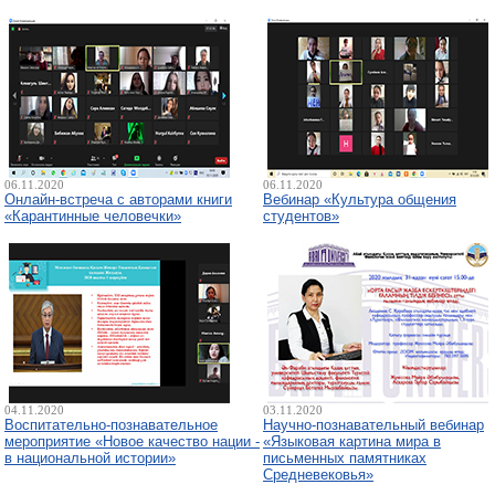
06.11.2020
06.11.2020
Онлайн-встреча с авторами книги
Вебинар «Культура общения
«Карантинные человечки»
студентов»
04.11.2020
03.11.2020
Воспитательно-познавательное
Научно-познавательный вебинар
мероприятие «Новое качество нации -
«Языковая картина мира в
в национальной истории»
письменных памятниках
Средневековья»