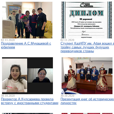
02.11.2020
02.11.2020
Поздравление А.С.Мукашевой с
Студент КазНПУ им. Абая вошел 
юбилеем
тройку самых лучших будущих
переводчиков страны
30.10.2020
30.10.2020
Проректор А.Кулсариева провела
Презентация книг об исторических
встречу с иностранными студентами
личностях