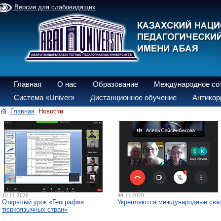
Версия для слабовидящих
Главная
О нас
Образование
Международное со
Система «Univer»
Дистанционное обучение
Антикор
Главная
Новости
10.11.2020
09.11.2020
Открытый урок «География
Укрепляются международные свя
тюркоязычных стран»