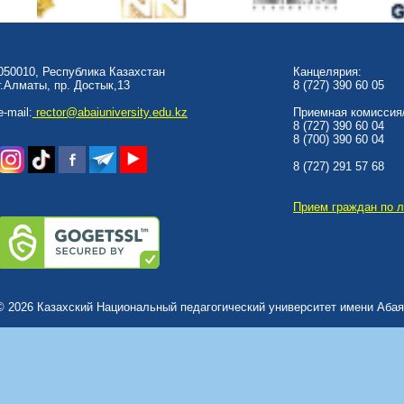
050010, Республика Казахстан
Канцелярия:
г.Алматы, пр. Достык,13
8 (727) 390 60 05
e-mail:
rector@abaiuniversity.edu.kz
Приемная комиссия/
8 (727) 390 60 04
8 (700) 390 60 04
8 (727) 291 57 68
Прием граждан по 
© 2026 Казахский Национальный педагогический университет имени Абая