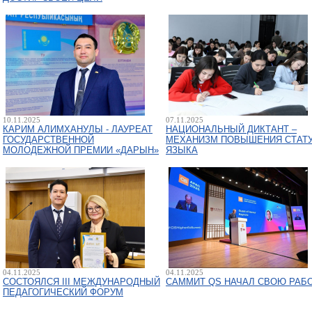
10.11.2025
07.11.2025
КАРИМ АЛИМХАНУЛЫ - ЛАУРЕАТ
НАЦИОНАЛЬНЫЙ ДИКТАНТ –
ГОСУДАРСТВЕННОЙ
МЕХАНИЗМ ПОВЫШЕНИЯ СТАТ
МОЛОДЕЖНОЙ ПРЕМИИ «ДАРЫН»
ЯЗЫКА
04.11.2025
04.11.2025
СОСТОЯЛСЯ III МЕЖДУНАРОДНЫЙ
САММИТ QS НАЧАЛ СВОЮ РАБ
ПЕДАГОГИЧЕСКИЙ ФОРУМ