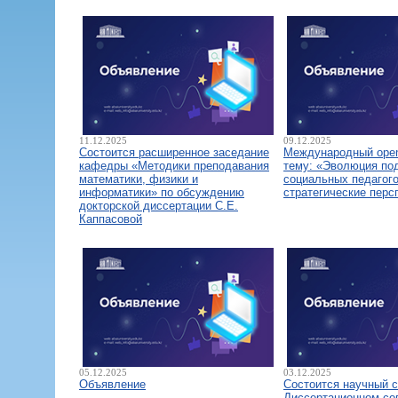
11.12.2025
09.12.2025
Состоится расширенное заседание
Международный open
кафедры «Методики преподавания
тему: «Эволюция по
математики, физики и
социальных педагого
информатики» по обсуждению
стратегические перс
докторской диссертации С.Е.
Каппасовой
05.12.2025
03.12.2025
Объявление
Состоится научный 
Диссертационном со