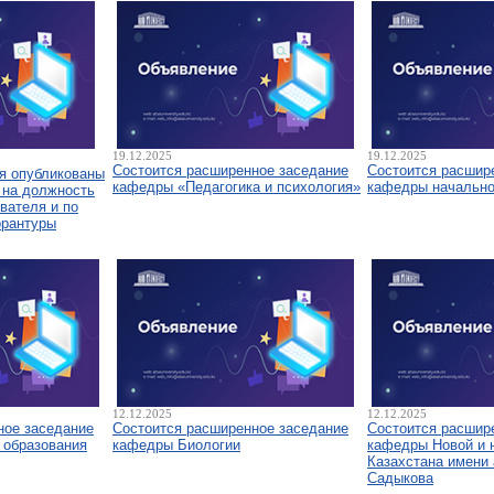
19.12.2025
19.12.2025
Состоится расширенное заседание
Состоится расшир
я опубликованы
кафедры «Педагогика и психология»
кафедры начально
 на должность
вателя и по
орантуры
12.12.2025
12.12.2025
ное заседание
Состоится расширенное заседание
Состоится расшир
 образования
кафедры Биологии
кафедры Новой и 
Казахстана имени 
Садыкова