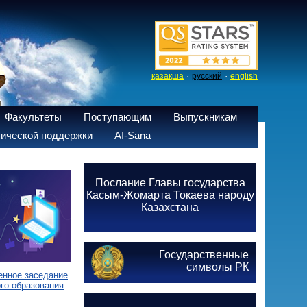
·
·
қазақша
русский
english
Факультеты
Поступающим
Выпускникам
ической поддержки
AI-Sana
Послание Главы государства
Касым-Жомарта Токаева народу
Казахстана
Государственные
символы РК
енное заседание
го образования