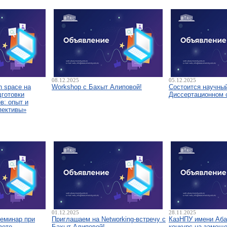
08.12.2025
05.12.2025
 space на
Workshop с Бахыт Алиповой!
Состоится научны
дготовки
Диссертационном 
в: опыт и
пективы»
01.12.2025
28.11.2025
семинар при
Приглашаем на Networking-встречу с
КазНПУ имени Аба
вете
Бахыт Алиповой!
конкурс на замещ