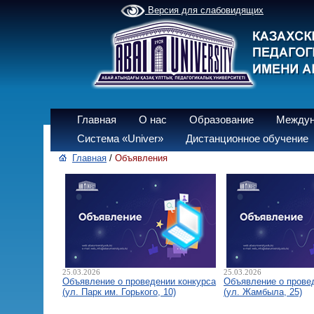
Версия для слабовидящих
Главная
О нас
Образование
Междун
Система «Univer»
Дистанционное обучение
Главная
/
Объявления
25.03.2026
25.03.2026
Объявление о проведении конкурса
Объявление о прове
(ул. Парк им. Горького, 10)
(ул. Жамбыла, 25)