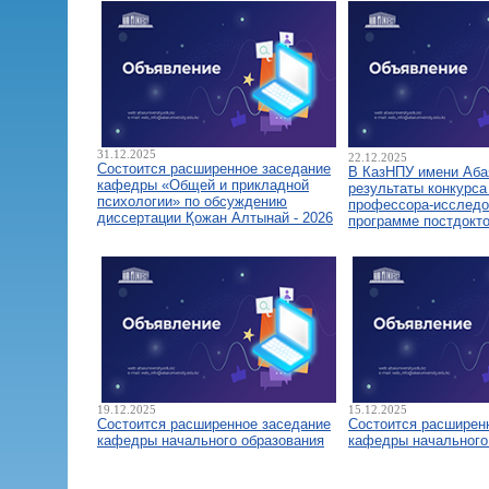
31.12.2025
22.12.2025
Состоится расширенное заседание
В КазНПУ имени Аба
кафедры «Общей и прикладной
результаты конкурса
психологии» по обсуждению
профессора-исследо
диссертации Қожан Алтынай - 2026
программе постдокт
19.12.2025
15.12.2025
Состоится расширенное заседание
Состоится расширен
кафедры начального образования
кафедры начального