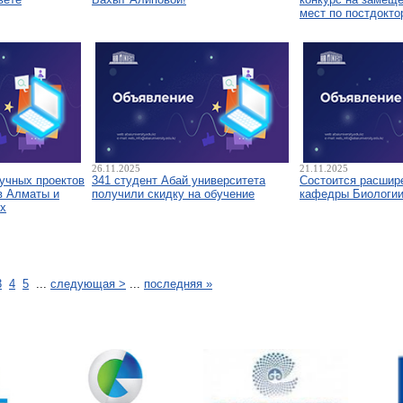
мест по постдокто
26.11.2025
21.11.2025
аучных проектов
341 студент Абай университета
Состоится расшир
в Алматы и
получили скидку на обучение
кафедры Биологи
х
3
4
5
...
следующая >
...
последняя »