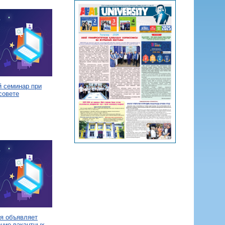
й семинар при
совете
я объявляет
ение вакантных