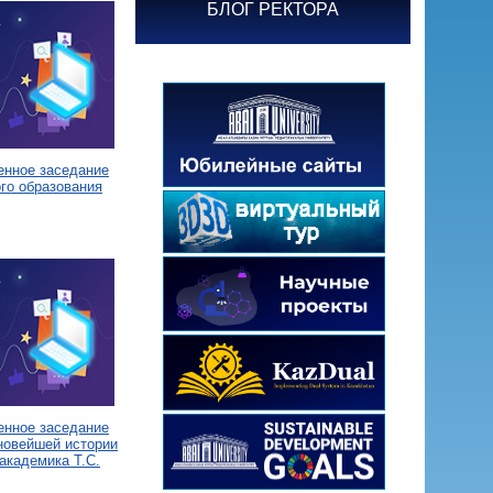
БЛОГ РЕКТОРА
енное заседание
го образования
енное заседание
новейшей истории
академика Т.С.