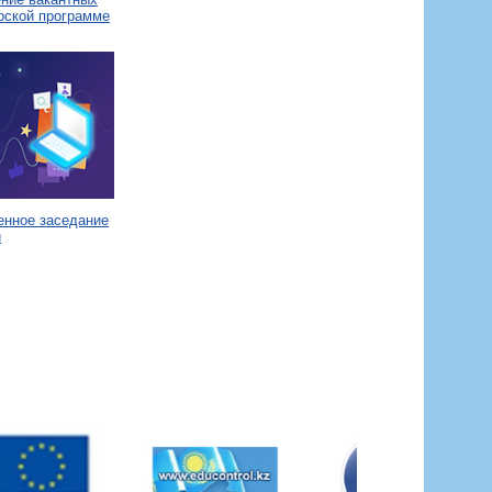
рской программе
енное заседание
и