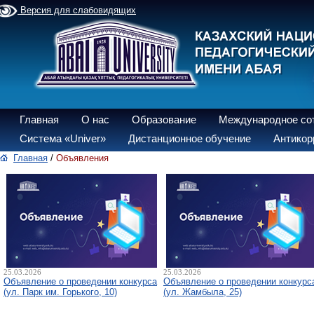
Версия для слабовидящих
Главная
О нас
Образование
Международное со
Система «Univer»
Дистанционное обучение
Антикор
Главная
/
Объявления
25.03.2026
25.03.2026
Объявление о проведении конкурса
Объявление о проведении конкурс
(ул. Парк им. Горького, 10)
(ул. Жамбыла, 25)