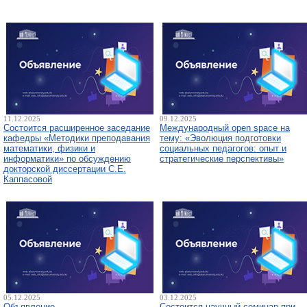
11.12.2025
09.12.2025
Состоится расширенное заседание
Международный open space на
кафедры «Методики преподавания
тему: «Эволюция подготовки
математики, физики и
социальных педагогов: опыт и
информатики» по обсуждению
стратегические перспективы»
докторской диссертации С.Е.
Каппасовой
05.12.2025
03.12.2025
Объявление
Состоится научный семинар при