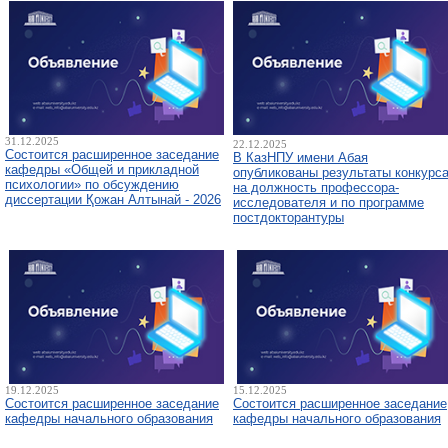
31.12.2025
22.12.2025
Состоится расширенное заседание
В КазНПУ имени Абая
кафедры «Общей и прикладной
опубликованы результаты конкурс
психологии» по обсуждению
на должность профессора-
диссертации Қожан Алтынай - 2026
исследователя и по программе
постдокторантуры
19.12.2025
15.12.2025
Состоится расширенное заседание
Состоится расширенное заседание
кафедры начального образования
кафедры начального образования