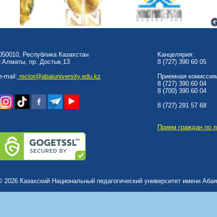
050010, Республика Казахстан
Канцелярия:
г.Алматы, пр. Достык,13
8 (727) 390 60 05
e-mail:
rector@abaiuniversity.edu.kz
Приемная комиссия/
8 (727) 390 60 04
8 (700) 390 60 04
8 (727) 291 57 68
Прием граждан по 
© 2026 Казахский Национальный педагогический университет имени Абая