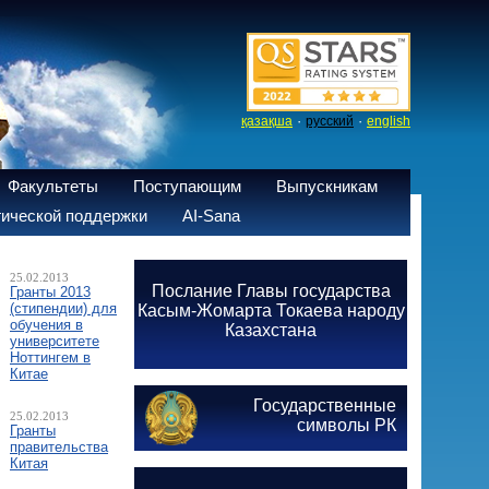
·
·
қазақша
русский
english
Факультеты
Поступающим
Выпускникам
ической поддержки
AI-Sana
25.02.2013
Послание Главы государства
Гранты 2013
(стипендии) для
Касым-Жомарта Токаева народу
обучения в
Казахстана
университете
Ноттингем в
Китае
Государственные
25.02.2013
символы РК
Гранты
правительства
Китая