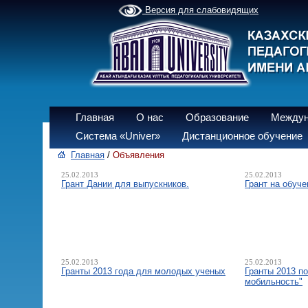
Версия для слабовидящих
Главная
О нас
Образование
Междун
Система «Univer»
Дистанционное обучение
Главная
/
Объявления
25.02.2013
25.02.2013
Грант Дании для выпускников.
Грант на обуч
25.02.2013
25.02.2013
Гранты 2013 года для молодых ученых
Гранты 2013 п
мобильность"