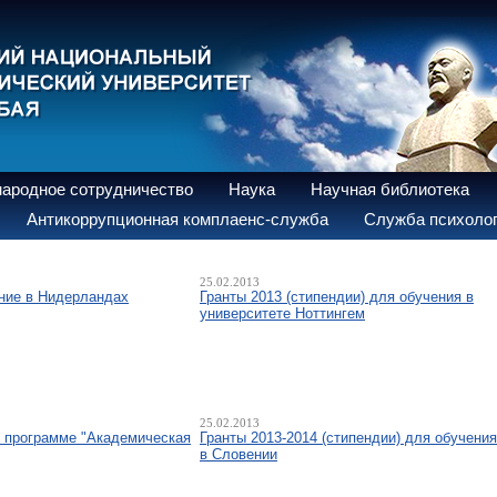
ародное сотрудничество
Наука
Научная библиотека
Антикоррупционная комплаенс-служба
Служба психолог
25.02.2013
ение в Нидерландах
Гранты 2013 (стипендии) для обучения в
университете Ноттингем
25.02.2013
о программе "Академическая
Гранты 2013-2014 (стипендии) для обучения
в Словении