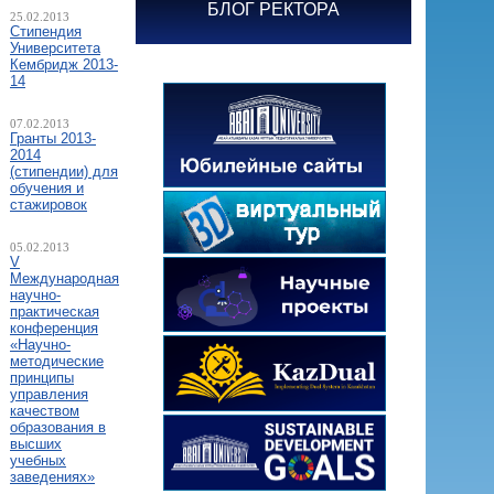
БЛОГ РЕКТОРА
25.02.2013
Стипендия
Университета
Кембридж 2013-
14
07.02.2013
Гранты 2013-
2014
(стипендии) для
обучения и
стажировок
05.02.2013
V
Международная
научно-
практическая
конференция
«Научно-
методические
принципы
управления
качеством
образования в
высших
учебных
заведениях»