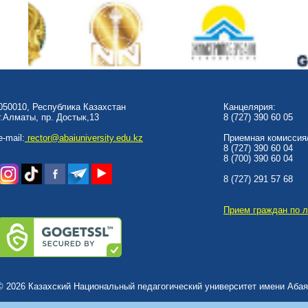
050010, Республика Казахстан
Канцелярия:
г.Алматы, пр. Достык,13
8 (727) 390 60 05
e-mail:
rector@abaiuniversity.edu.kz
Приемная комиссия/
8 (727) 390 60 04
8 (700) 390 60 04
8 (727) 291 57 68
Прием граждан по 
© 2026 Казахский Национальный педагогический университет имени Абая