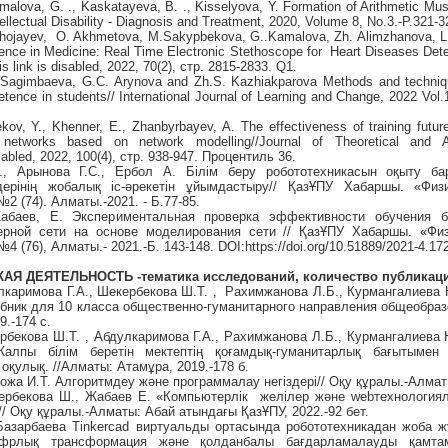
malova, G. ., Kaskatayeva, B. ., Kisselyova, Y. Formation of Arithmetic Mu
tellectual Disability - Diagnosis and Treatment, 2020, Volume 8, No.3.-Р.321-
khojayev, O. Akhmetova, M.Sakypbekova, G..Kamalova, Zh. Alimzhanova, L
ligence in Medicine: Real Time Electronic Stethoscope for Heart Diseases Det
s link is disabled, 2022, 70(2), стр. 2815-2833. Q1.
 Sagimbaeva, G.C. Arynova and Zh.S. Kazhiakparova Methods and techniqu
tence in students// International Journal of Learning and Change, 2022 Vol.
ekov, Y., Khenner, E., Zhanbyrbayev, A. The effectiveness of training futu
networks based on network modelling//Journal of Theoretical and Ap
isabled, 2022, 100(4), стр. 938-947. Процентиль 36.
А., Арынова Г.С., Ербол А. Білім беру робототехникасын оқыту б
дерінің жобалық іс-әрекетін ұйымдастыру// ҚазҰПУ Хабаршы. «Физ
 (74). Алматы.-2021. - Б.77-85.
Жабаев, Е. Экспериментальная проверка эффективности обучения 
рной сети на основе моделирования сети // ҚазҰПУ Хабаршы. «Физ
(76), Алматы.- 2021.-Б. 143-148. DOI:https://doi.org/10.51889/2021-4.17
Я ДЕЯТЕЛЬНОСТЬ -тематика исследований, количество публикац
улкаримова Г.А., Шекербекова Ш.Т. , Рахимжанова Л.Б., Курмангалиева 
бник для 10 класса общественно-гуманитарного направления общеобра
9.-174 с.
ербекова Ш.Т. , Абдулкаримова Г.А., Рахимжанова Л.Б., Курмангалиева 
алпы білім беретін мектептің қоғамдық-гуманитарлық бағытымен
қулық. //Алматы: Атамұра, 2019.-178 б.
ғожа И.Т. Алгоритмдеу және программалау негіздері// Оқу құралы.-Алматы
кербекова Ш., Жабаев Е. «Компьютерлік желілер және webтехнология
/ Оқу құралы.-Алматы: Абай атындағы ҚазҰПУ, 2022.-92 бет.
.Базарбаева Tinkercad виртуальды ортасында робототехникадан жоба 
цифрлық трансформация және қолданбалы бағдарламалауды қамта