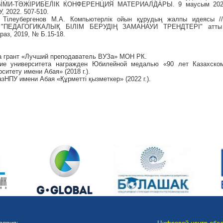
И-ТӘЖІРИБЕЛІК КОНФЕРЕНЦИЯ МАТЕРИАЛДАРЫ. 9 маусым 2022 
, 2022. 507-510.
, Тілеубергенов М.А. Компьютерлік ойын құрудың жалпы идеясы /
н "ПЕДАГОГИКАЛЫҚ БІЛІМ БЕРУДІҢ ЗАМАНАУИ ТРЕНДТЕРІ" атты 
раз, 2019, № Б.15-18.
ла грант «Лучший преподаватель ВУЗа» МОН РК.
тие университета награжден Юбилейной медалью «90 лет Казахско
ситету имени Абая» (2018 г.).
зНПУ имени Абая «Құрметті қызметкер» (2022 г.).