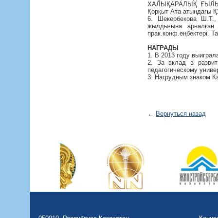
ХАЛЫҚАРАЛЫҚ ҒЫЛЫМ
Қорқыт Ата атындағы ҚУ
6. Шекербекова Ш.Т.
жылдығына арналға
прак.конф.еңбектері. Та
НАГРАДЫ
1. В 2013 году выигра
2. За вклад в разви
педагогическому универ
3. Нагрудным знаком Ка
←
Вернуться назад