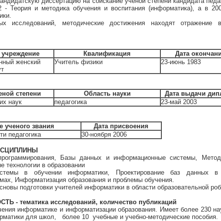
кандидатскую диссертацию на соискание ученой степени кандидата педаг
2 - Теория и методика обучения и воспитания (информатика), а в 20
ики.
ых исследований, методические достижения находят отражение 
 учреждение
Квалификация
Дата окончан
енный женский
Учитель физики
23-июнь 1983
ут
еной степени
Область науки
Дата выдачи дип
их наук
педагогика
23-май 2003
 ученого звания
Дата присвоения
ти педагогика
30-ноября 2006
ИСЦИПЛИНЫ
программирования, Базы данных и информационные системы, Метод
 технологии в образовании
системы в обучении информатики, Проектирование баз данных в
мах, Информатизация образования и проблемы обучения.
сновы подготовки учителей информатики в области образовательной роб
Ь - тематика исследований, количество публикаций
чения информатике и информатизации образования. Имеет более 230 на
орматики для школ, более 10 учебные и учебно-методические пособия.