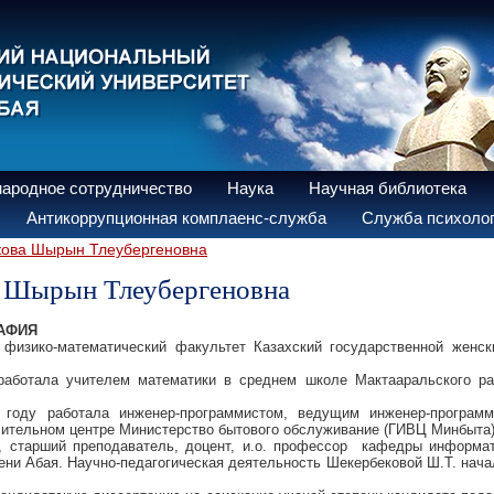
ародное сотрудничество
Наука
Научная библиотека
Антикоррупционная комплаенс-служба
Служба психолог
ова Шырын Тлеубергеновна
 Шырын Тлеубергеновна
РАФИЯ
 физико-математический факультет Казахский государственной женск
работала учителем математики в среднем школе Мактааральского ра
 году работала инженер-программистом, ведущим инженер-програм
ительном центре Министерство бытового обслуживание (ГИВЦ Минбыта)
т, старший преподаватель, доцент, и.о. профессор кафедры информа
ни Абая. Научно-педагогическая деятельность Шекербековой Ш.Т. начал