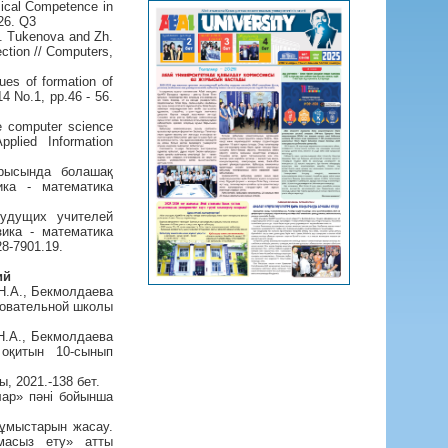
sical Competence in
326. Q3
. Tukenova and Zh.
ection // Computers,
es of formation of
14 No.1, pp.46 - 56.
re computer science
plied Information
арысында болашақ
ика - математика
будущих учителей
ика - математика
28-7901.19.
ий
Н.А., Бекмолдаева
зовательной школы
Н.А., Бекмолдаева
 оқитын 10-сынып
, 2021.-138 бет.
лар» пәні бойынша
жұмыстарын жасау.
масыз ету» атты