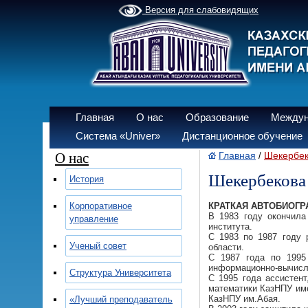
Версия для слабовидящих
Главная
О нас
Образование
Междун
Система «Univer»
Дистанционное обучение
О нас
Главная
Шекербек
/
Шекербекова
История
Корпоративное
КРАТКАЯ АВТОБИОГ
В 1983 году окончила
управление
института.
С 1983 по 1987 году 
Ученый совет
области.
С 1987 года по 1995
информационно-вычисл
Структура Университета
С 1995 года ассистен
математики КазНПУ име
КазНПУ им.Абая.
«Лучший преподаватель