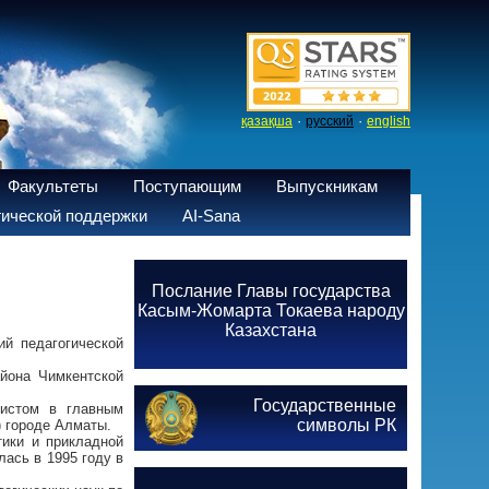
·
·
қазақша
русский
english
Факультеты
Поступающим
Выпускникам
ической поддержки
AI-Sana
Послание Главы государства
Касым-Жомарта Токаева народу
Казахстана
ий педагогической
йона Чимкентской
Государственные
мистом в главным
символы РК
 городе Алматы.
тики и прикладной
ась в 1995 году в