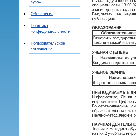
В 2003 году защитила 
вуза»
специальности 13.00.0
звание доцента педагог
Объявление
Результаты ее научн
публикациях.
Политика
ОБРАЗОВАНИЕ
конфиденциальности
Образовательное
Казахский государств
педагогический инстит
Пользовательское
соглашение
УЧЕНАЯ СТЕПЕНЬ
Наименование уч
Кандидат педагогическ
УЧЕНОЕ ЗВАНИЕ
Наименование
Доцент по специальнос
ПРЕПОДАВАЕМЫЕ Д
Информатика, Языки 
информатики, Цифровые
Робототехнические 
образовательных систе
Научно-методические о
НАУЧНАЯ ДЕЯТЕЛЬНОСТ
Теория и методика обу
из них 2 учебника инф