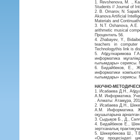
1. Revshenova, M. ., Ka
Students // Journal of In
2. B. Omarov, N. Sapar
Akanova Artificial Intel
Materials and Continuathi
3. N.T. Oshanova, A.E.
arithmetic musical compe
Процентиль 56.
4. Zhabayev, Y., Bidaib
teachers in computer 
Technologythis link is d
5. Абдулкаримова Г.
информатика мұғалім
ғылымдары» сериясы. №2
6. Бидайбеков, Е., 
информатики компьюте
ғылымдары» сериясы. №4 
НАУЧНО-МЕТОДИЧЕСКА
1. Исабаева Д.Н., Абд
А.М. Информатика. Уче
. Алматы: Атамұра, 201
2. Исабаева Д.Н., Шек
А.М. Информатика. Ж
оқушыларына арналған о
3. Сыдықов Б., Д., Сәл
4. Бидайбеков Е., Ше
зертханалық практикум/
5. Шекербекова Ш., Т
«Оқу процесіндегі 