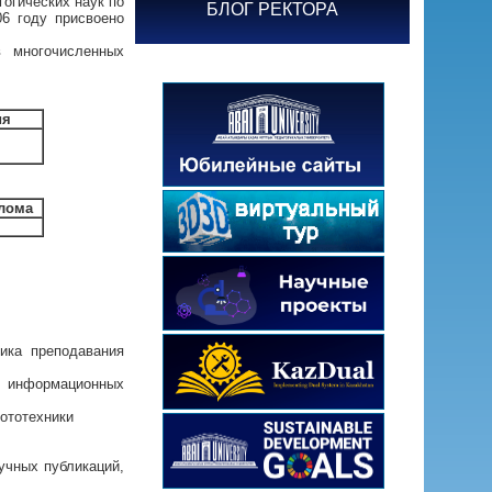
огических наук по
БЛОГ РЕКТОРА
06 году присвоено
в многочисленных
ия
лома
ика преподавания
 информационных
ототехники
учных публикаций,