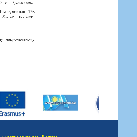
ж. -Қызылорда:
/Рысқұловтың 125
Халық. ғылыми-
му национальному