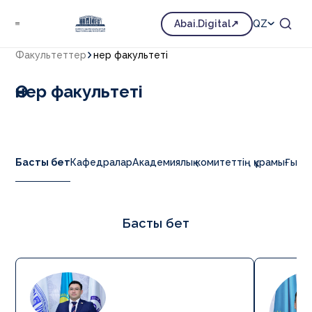
Abai.Digital
QZ
Факультеттер
Өнер факультеті
Өнер факультеті
Басты бет
Кафедралар
Академиялық комитеттің құрамы
Ғылым
Басты бет