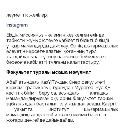
Әлеуметтік желілер:
Instagram
Біздің миссиямыз – әлемнің кез келген елінде
табысты жұмыс істеуге қабілетті білікті, білімді,
ұтқыр мамандарды даярлау. Өзінің шығармашылық
әлеуетін көрсете алатын, қоғамның түрлі
жағдайларына, тұтыну нарығына бейімделген
бәсекеге қабілетті тұлғаны қалыптастыру.
Факультет туралы қысқаша мағұлмат
Абай атындағы ҚазҰПУ-дың Өнер факультеті
көркем- графикалық тұрғыдан Мұрагер. Бұл ҚР
кәсіптік білім беру саласындағы алғашқы
мамандандырылған оқу орны. Факультет тарихы
1969 жылдан басталып, елу жылдан асады. Қазіргі
уақытта институт шығармашылық
мамандықтарды кәсіби және ғылыми бағытта
жоғары деңгейде дайындайды.