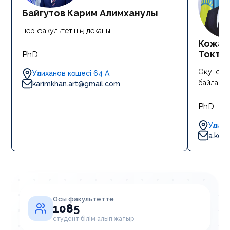
Байгутов Карим Алимханулы
Өнер факультетінің деканы
Кожаг
Токта
PhD
Оқу ісі,
Уәлиханов көшесі 64 А
байланыс
karimkhan.art@gmail.com
PhD
Уәлих
a.koz
Осы факультетте
1085
студент білім алып жатыр