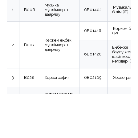
Музыка
Музыкалық
1
В006
мұғалімдерін
6B01402
білім (IP)
даярлау
Көркем білі
6B01416
(IP)
Көркем еңбек
2
В007
мұғалімдерін
Еңбекке
даярлау
баулу және
6B01420
кәсіпкерлік
негіздері (IP)
3
В028
Хореография
6B02109
Хореографи
Аудиовизуалды
4
В029
құралдар және
6B02124
Полиграфия
медиа өндіріс
Бейнелеу
5
В030
Бейнелеу өнері
6B02126
өнері
Дизайн (сала