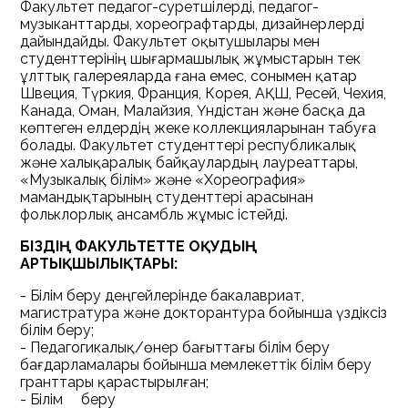
Факультет педагог-суретшілерді, педагог-
музыканттарды, хореографтарды, дизайнерлерді
дайындайды. Факультет оқытушылары мен
студенттерінің шығармашылық жұмыстарын тек
ұлттық галереяларда ғана емес, сонымен қатар
Швеция, Түркия, Франция, Корея, АҚШ, Ресей, Чехия,
Канада, Оман, Малайзия, Үндістан және басқа да
көптеген елдердің жеке коллекцияларынан табуға
болады. Факультет студенттері республикалық
және халықаралық байқаулардың лауреаттары,
«Музыкалық білім» және «Хореография»
мамандықтарының студенттері арасынан
фольклорлық ансамбль жұмыс істейді.
БІЗДІҢ ФАКУЛЬТЕТТЕ ОҚУДЫҢ
АРТЫҚШЫЛЫҚТАРЫ:
- Білім беру деңгейлерінде бакалавриат,
магистратура және докторантура бойынша үздіксіз
білім беру;
- Педагогикалық/өнер бағыттағы білім беру
бағдарламалары бойынша мемлекеттік білім беру
гранттары қарастырылған;
- Білім беру