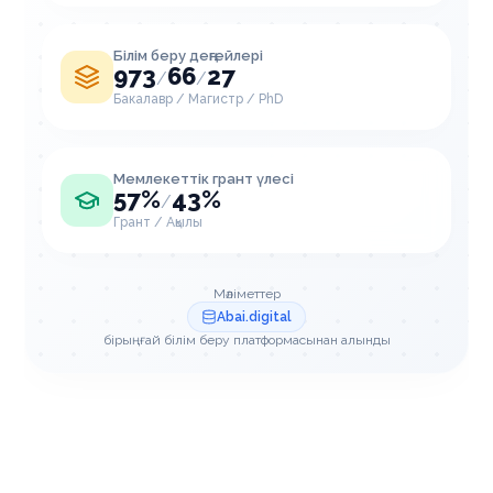
Білім беру деңгейлері
973
66
27
/
/
Бакалавр / Магистр / PhD
Мемлекеттік грант үлесі
57%
43%
/
Грант / Ақылы
Мәліметтер
Abai.digital
бірыңғай білім беру платформасынан алынды