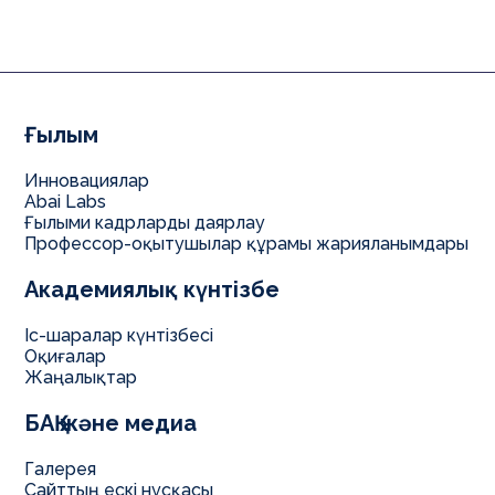
6
В031
Сән, дизайн
6B02125
бойынша)
Мәдени-
7
В092
Тынығу
6B11102
тынығу
жұмысы
Ғылым
Инновациялар
Abai Labs
Ғылыми кадрларды даярлау
Профессор-оқытушылар құрамы жарияланымдары
Академиялық күнтізбе
Іс-шаралар күнтізбесі
Оқиғалар
Жаңалықтар
БАҚ және медиа
Галерея
Сайттың ескі нұсқасы