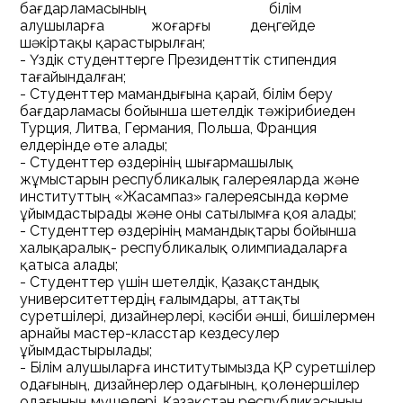
бағдарламасының білім
алушыларға жоғарғы деңгейде
шәкіртақы қарастырылған;
- Үздік студенттерге Президенттік стипендия
тағайындалған;
- Студенттер мамандығына қарай, білім беру
бағдарламасы бойынша шетелдік тәжірибиеден
Турция, Литва, Германия, Польша, Франция
елдерінде өте алады;
- Студенттер өздерінің шығармашылық
жұмыстарын республикалық галереяларда және
институттың «Жасампаз» галереясында көрме
ұйымдастырады және оны сатылымға қоя алады;
- Студенттер өздерінің мамандықтары бойынша
халықаралық- республикалық олимпиадаларға
қатыса алады;
- Студенттер үшін шетелдік, Қазақстандық
университеттердің ғалымдары, аттақты
суретшілері, дизайнерлері, кәсіби әнші, бишілермен
арнайы мастер-класстар кездесулер
ұйымдастырылады;
- Білім алушыларға институтымызда ҚР суретшілер
одағының, дизайнерлер одағының, қолөнершілер
одағының мүшелері, Қазақстан республикасының