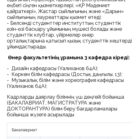
еңбегі сіңген қызметкерлері, «ҚР Мәдениет
қайраткері», Жастар сыйлығының және «Дарын»
сыйлығының лауреаттары қызмет етеді;
- Белсенді студенттер институттың студенттік
өзін-өзі басқару ұйымының мүшесі болады және
студенттік клубтар, үйірмелер өнер
орталықтарына қатысып қызық студенттік кештерді
ұйымдастырады.
Өнер факультетінің құрамына 3 кафедра кіреді:
- Дизайн кафедрасы (Уалиханов 64А);
- Көркем білім кафедрасы (Достық даңғылы, 13);
- Музыкалық білім және хореография кафедрасы
(Уалиханов 64А);
Кадрларды даярлау білімнің үш деңгейі бойынша
(БАКАЛАВРИАТ, МАГИСТРАТУРА және
ДОКТОРАНТУРА) білім беру бағдарламалары
бойынша жүзеге асырылады
Бакалавриат