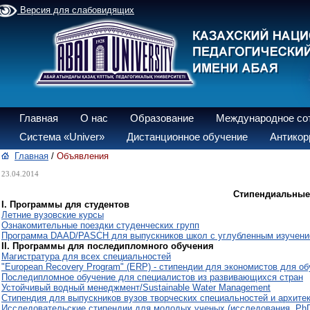
Версия для слабовидящих
Главная
О нас
Образование
Международное со
Система «Univer»
Дистанционное обучение
Антикор
Главная
/
Объявления
23.04.2014
Стипендиальные 
I. Программы для студентов
Летние вузовские курсы
Ознакомительные поездки студенческих групп
Программа DAAD/PASCH для выпускников школ с углубленным изучение
II. Программы для последипломного обучения
Магистратура для всех специальностей
"European Recovery Program" (ERP) - стипендии для экономистов для об
Последипломное обучение для специалистов из развивающихся стран
Устойчивый водный менеджмент/Sustainable Water Management
Стипендия для выпускников вузов творческих специальностей и архите
Исследовательские стипендии для молодых ученых (исследования, PhD