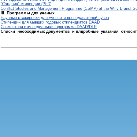
"Сэндвич"-стипендии (PhD)
Conflict Studies and Management Programme (CSMP) at the Willy Brandt Scho
III. Программы для ученых
Научные стажировки для ученых и преподавателей вузов
Стипендии для бывших годовых стипендиатов DAAD
Совместная стипендиальная программа DAAD/DLR
Списки необходимых документов и плдробные указания относит