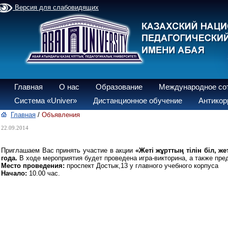
Версия для слабовидящих
Главная
О нас
Образование
Международное со
Система «Univer»
Дистанционное обучение
Антикор
Главная
/
Объявления
22.09.2014
Приглашаем Вас принять участие в акции
«Жеті жұрттың тілін біл, жет
года.
В ходе мероприятия будет проведена игра-викторина, а также пре
Место проведения:
проспект Достык,13 у главного учебного корпуса
Начало:
10.00 час.