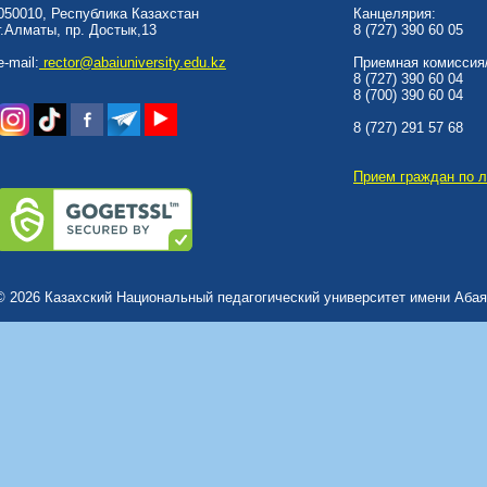
050010, Республика Казахстан
Канцелярия:
г.Алматы, пр. Достык,13
8 (727) 390 60 05
e-mail:
rector@abaiuniversity.edu.kz
Приемная комиссия/
8 (727) 390 60 04
8 (700) 390 60 04
8 (727) 291 57 68
Прием граждан по 
© 2026 Казахский Национальный педагогический университет имени Абая