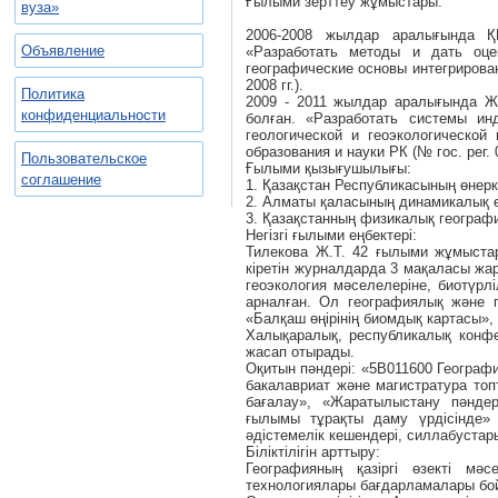
Ғылыми зерттеу жұмыстары:
вуза»
2006-2008 жылдар аралығында Қ
Объявление
«Разработать методы и дать оце
географические основы интегрирован
2008 гг.).
Политика
2009 - 2011 жылдар аралығында Ж
конфиденциальности
болған. «Разработать системы ин
геологической и геоэкологической
образования и науки РК (№ гос. рег. 
Пользовательское
Ғылыми қызығушылығы:
соглашение
1. Қазақстан Республикасының өнерк
2. Алматы қаласының динамикалық ө
3. Қазақстанның физикалық геогра
Негізгі ғылыми еңбектері:
Тилекова Ж.Т. 42 ғылыми жұмыстар
кіретін журналдарда 3 мақаласы жары
геоэкология мәселелеріне, биотүрлі
арналған. Ол географиялық және г
«Балқаш өңірінің биомдық картасы»,
Халықаралық, республикалық конфе
жасап отырады.
Оқитын пәндері: «5В011600 Географ
бакалавриат және магистратура топ
бағалау», «Жаратылыстану пәндер
ғылымы тұрақты даму үрдісінде» қ
әдістемелік кешендері, силлабустар
Біліктілігін арттыру:
Географияның қазіргі өзекті мә
технологиялары бағдарламалары бойын