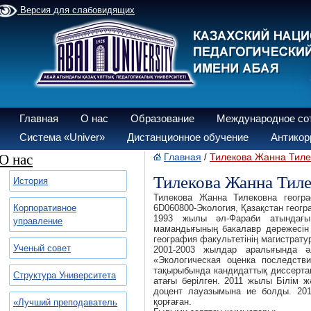
Версия для слабовидящих
Главная
О нас
Образование
Международное со
Система «Univer»
Дистанционное обучение
Антикор
О нас
Главная
Тилекова Жанна Тиле
/
Тилекова Жанна Тил
История
Тилекова Жанна Тилековна геогр
Корпоративное
6D060800-Экология, Қазақстан геог
1993 жылы әл-Фараби атындағы 
управление
мамандығының бакалавр дәрежесін
география факультетінің магистратура
Ученый совет
2001-2003 жылдар аралығында ә
«Экологическая оценка последств
тақырыбында кандидаттық диссерта
Структура Университета
атағы берілген. 2011 жылы Білім ж
доцент лауазымына ие болды. 20
қорғаған.
«Лучший преподаватель