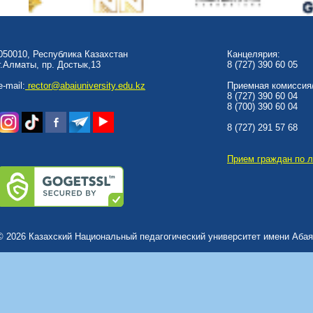
050010, Республика Казахстан
Канцелярия:
г.Алматы, пр. Достык,13
8 (727) 390 60 05
e-mail:
rector@abaiuniversity.edu.kz
Приемная комиссия/
8 (727) 390 60 04
8 (700) 390 60 04
8 (727) 291 57 68
Прием граждан по 
© 2026 Казахский Национальный педагогический университет имени Абая