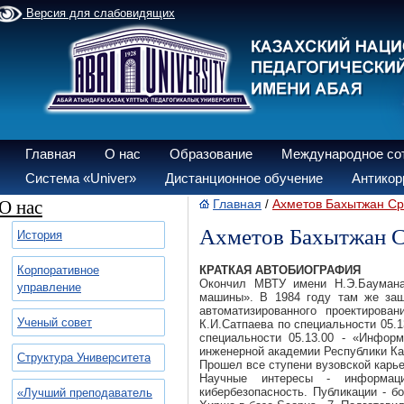
Версия для слабовидящих
Главная
О нас
Образование
Международное со
Система «Univer»
Дистанционное обучение
Антикор
О нас
Главная
Ахметов Бахытжан С
/
Ахметов Бахытжан 
История
Корпоративное
КРАТКАЯ АВТОБИОГРАФИЯ
Окончил МВТУ имени Н.Э.Баумана
управление
машины». В 1984 году там же защ
автоматизированного проектиров
Ученый совет
К.И.Сатпаева по специальности 05.
специальности 05.13.00 - «Инфор
инженерной академии Республики Ка
Структура Университета
Прошел все ступени вузовской карьер
Научные интересы - информацио
кибербезопасность. Публикации - б
«Лучший преподаватель