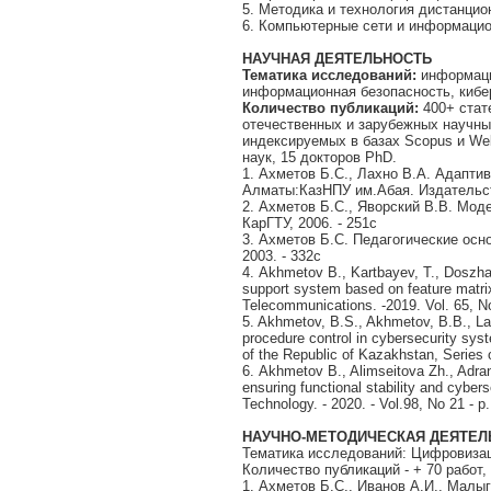
5. Методика и технология дистанцио
6. Компьютерные сети и информацио
НАУЧНАЯ ДЕЯТЕЛЬНОСТЬ
Тематика исследований:
информаци
информационная безопасность, кибе
К
оличество публикаций
:
400+ стат
отечественных и зарубежных научны
индексируемых в базах Scopus и Web
наук, 15 докторов PhD.
1. Ахметов Б.С., Лахно В.А. Адапти
Алматы:КазНПУ им.Абая. Издательств
2. Ахметов Б.С., Яворский В.В. Мод
КарГТУ, 2006. - 251с
3. Ахметов Б.С. Педагогические осн
2003. - 332с
4. Akhmetov B., Kartbayev, T., Doszha
support system based on feature matrix
Telecommunications. -2019. Vol. 65, N
5. Akhmetov, B.S., Akhmetov, B.B., La
procedure control in cybersecurity sys
of the Republic of Kazakhstan, Series 
6. Akhmetov B., Alimseitova Zh., Adra
ensuring functional stability and cybers
Technology. - 2020. - Vol.98, No 21 - р
НАУЧНО-МЕТОДИЧЕСКАЯ ДЕЯТЕЛ
Тематика исследований: Цифровиза
Количество публикаций - + 70 работ,
1. Ахметов Б.С., Иванов А.И., Малы