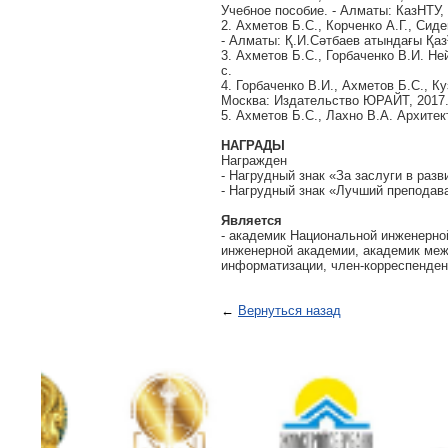
Учебное пособие. - Алматы: КазНТУ, 2
2. Ахметов Б.С., Корченко А.Г., Си
- Алматы: Қ.И.Сәтбаев атындағы ҚазҰ
3. Ахметов Б.С., Горбаченко В.И. Не
с.
4. Горбаченко В.И., Ахметов Б.С., 
Москва: Издательство ЮРАЙТ, 2017. 
5. Ахметов Б.С., Лахно В.А. Архитек
НАГРАДЫ
Награжден
- Нагрудный знак «За заслуги в разв
- Нагрудный знак «Лучший преподава
Является
- академик Национальной инженерно
инженерной академии, академик ме
информатизации, член-корреспенден
←
Вернуться назад