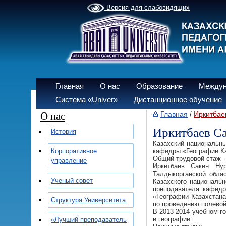
Версия для слабовидящих
Главная
О нас
Образование
Междун
Система «Univer»
Дистанционное обучение
О нас
Главная
Иркитбае
/
Иркитбаев С
История
Казахский национальны
Корпоративное
кафедры «Географии Ка
Общий трудовой стаж - 
управление
Иркитбаев Сакен Ну
Талдыкорганской обла
Ученый совет
Казахского национальн
преподавателя кафедр
«Географии Казахстан
Структура Университета
по проведению полевой 
В 2013-2014 учебном г
и географии.
«Лучший преподаватель