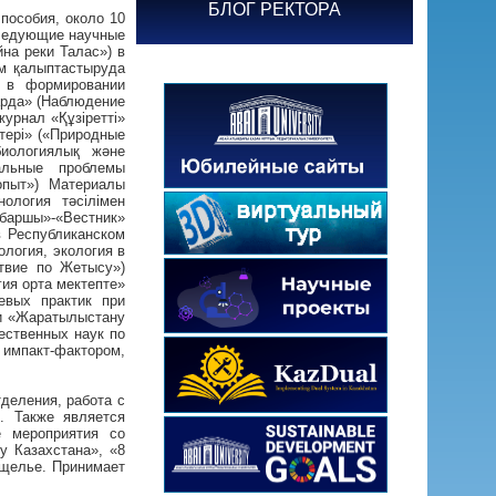
БЛОГ РЕКТОРА
пособия, около 10
следующие научные
на реки Талас») в
ім қалыптастыруда
ты в формировании
арда» (Наблюдение
журнал «Құзіретті»
тері» («Природные
иологиялық және
альные проблемы
опыт») Материалы
ология тәсілімен
абаршы»-«Вестник»
в Республиканском
ология, экология в
ствие по Жетысу»)
ия орта мектепте»
евых практик при
и «Жаратылыстану
ественных наук по
 импакт-фактором,
деления, работа с
. Также является
е мероприятия со
у Казахстана», «8
ущелье. Принимает