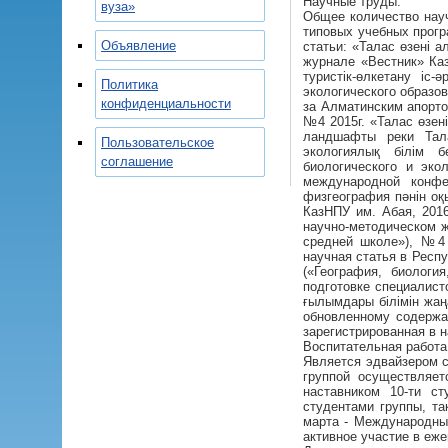
Научные труды:
вуза»
Общее количество науч
типовых учебных прогр
Объявление
статьи: «Талас өзені 
журнале «Вестник» Ка
туристік-өлкетану іс
Политика
экологического образо
конфиденциальности
за Алматинским апорто
№4 2015г. «Талас өзе
ландшафты реки Тал
Пользовательское
экологиялық білім б
соглашение
биологического и эко
международной конфе
физгеография пәнін о
КазНПУ им. Абая, 2016
научно-методическом ж
средней школе»), №4 
научная статья в Респ
(«География, биологи
подготовке специалис
ғылымдары білімін жа
обновленному содержан
зарегистрированная в 
Воспитательная работа
Является эдвайзером с
группой осуществляет
наставником 10-ти ст
студентами группы, та
марта - Международны
активное участие в еж