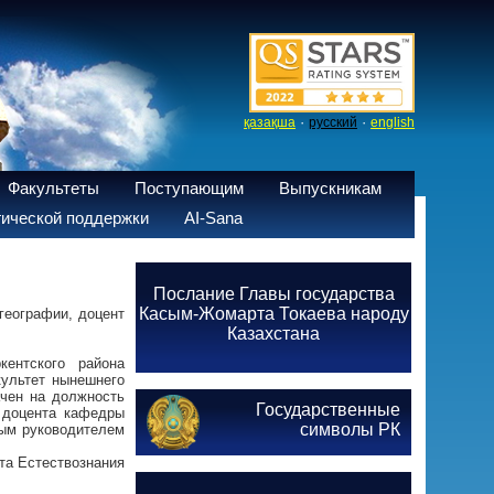
·
·
қазақша
русский
english
Факультеты
Поступающим
Выпускникам
ической поддержки
AI-Sana
Послание Главы государства
Касым-Жомарта Токаева народу
географии, доцент
Казахстана
ентского района
культет нынешнего
ачен на должность
Государственные
 доцента кафедры
символы РК
ным руководителем
та Естествознания