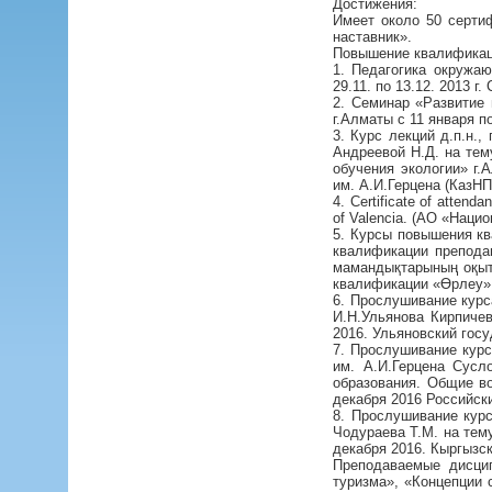
Достижения:
Имеет около 50 серти
наставник».
Повышение квалификаци
1. Педагогика окружаю
29.11. по 13.12. 2013 
2. Семинар «Развитие
г.Алматы с 11 января по
3. Курс лекций д.п.н.
Андреевой Н.Д. на тем
обучения экологии» г.
им. А.И.Герцена (КазНП
4. Certificate of attend
of Valencia. (АО «Нац
5. Курсы повышения кв
квалификации препода
мамандықтарының оқыту
квалификации «Өрлеу»
6. Прослушивание курса
И.Н.Ульянова Кирпичев
2016. Ульяновский госу
7. Прослушивание курс
им. А.И.Герцена Сусл
образования. Общие во
декабря 2016 Российски
8. Прослушивание курс
Чодураева Т.М. на тем
декабря 2016. Кыргызс
Преподаваемые дисцип
туризма», «Концепции 