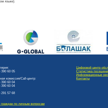
ом языке).
лярия:
Цифровой центр обс
) 390 60 05
Статистика посещен
Информационные ре
ная комиссия/Call-центр:
Контакты
) 390 60 04
) 390 60 04
) 291 57 68
 граждан по личным вопросам