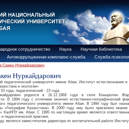
ародное сотрудничество
Наука
Научная библиотека
Антикоррупционная комплаенс-служба
Служба психолог
в Сакен Нуркайдарович
акен Нуркайдарович
й педагогический университет имени Абая, Институт естествознания и 
захстана и экологии»
33 года, педагогический - 23 года
ркайдарович родился в 16.12.1968 года в селе Коныролен Жарк
сти. В 1994 году с отличием окончил естественно-географический фа
ого педагогического университета имени Абая. В 1994 году был назн
ы «Географии Казахстана». В 2000 году ему было присвоено звание
а» КазНПУ им. Абая. С 1995 по настоящее время является ответствен
и педагогической практики.
оду являлся заместителем директора по воспитательной работе Институ