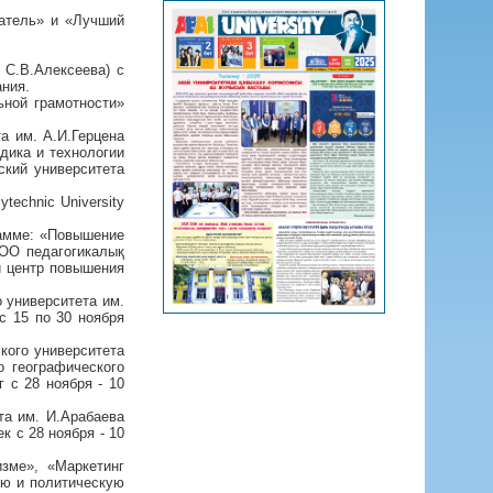
атель» и «Лучший
 С.В.Алексеева) с
ания.
ьной грамотности»
та им. А.И.Герцена
дика и технологии
ский университета
ytechnic University
рамме: «Повышение
ЖОО педагогикалық
й центр повышения
о университета им.
с 15 по 30 ноября
кого университета
о географического
 с 28 ноября - 10
та им. И.Арабаева
к с 28 ноября - 10
зме», «Маркетинг
ую и политическую