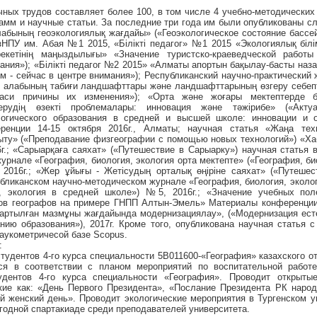
ных трудов составляет более 100, в том числе 4 учебно-методических 
амм и научные статьи. За последние три года им были опубликованы 
алабының геоэкологиялық жағдайы» («Геоэкологическое состояние бассей
зНПУ им. Абая №1 2015, «Білікті педагог» №1 2015 «Экологиялық біл
-әрекетінің маңыздылығы» «Значение туристско-краеведческой рабо
вания»); «Білікті педагог №2 2015» «Алматы апортын бақылау-басты наз
м - сейчас в центре внимания»); Республиканский научно-практический 
ні алабының табиғи ландшафттары және ландшафттарының өзгеру себеп
аси причины их изменения»); «Орта және жоғары мектептерде б
ерудің өзекті проблемалары: инновация және тәжірибе» («Акту
логического образования в средней и высшей школе: инновации и 
ренции 14-15 октября 2016г., Алматы; научная статья «Жаңа техн
қыту» («Преподавание физгеографии с помощью новых технологий») «Х
г.; «Сарыарқаға саяхат» («Путешествие в Сарыарку») научная статья 
урнале «География, биология, экология орта мектепте» («География, би
2016г.; «Жер ұйығы - Жетісудың орталық өңіріне саяхат» («Путеше
убликанском научно-методическом журнале «География, биология, эколог
я, экология в средней школе») №5, 2016г.; «Значение учебных пол
тов географов на примере ГНПП Алтын-Эмель» Материалы конференци
ңартылған мазмұны жағдайында модернизациялау», («Модернизация ест
ию образования»), 2017г. Кроме того, опубликована научная статья с
наукометричесой базе Scopus.
:
тудентов 4-го курса специальности 5В011600-«География» казахского от
ся в соответствии с планом мероприятий по воспитательной работе
удентов 4-го курса специальности «География». Проводит открыты
кие как: «День Первого Президента», «Послание Президента РК народ
й женский день». Проводит экологические мероприятия в Тургенском 
егодной спартакиаде среди преподавателей университета.