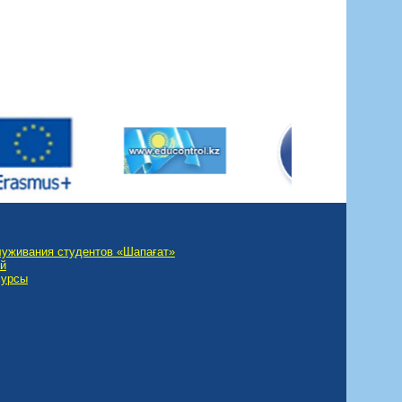
луживания студентов «Шапағат»
ий
сурсы