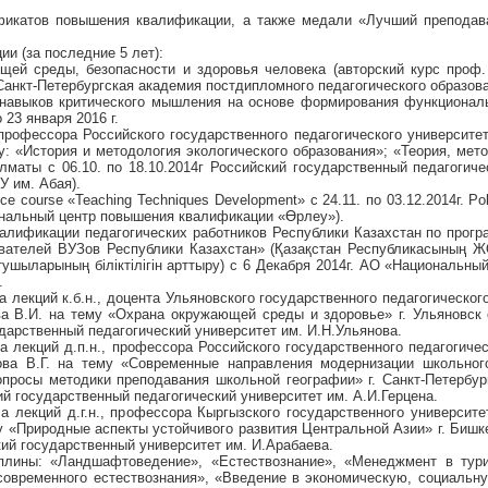
фикатов повышения квалификации, а также медали «Лучший преподав
и (за последние 5 лет):
щей среды, безопасности и здоровья человека (авторский курс проф.
г. Санкт-Петербургская академия постдипломного педагогического образов
 навыков критического мышления на основе формирования функционал
 23 января 2016 г.
, профессора Российского государственного педагогического университе
у: «История и методология экологического образования»; «Теория, мето
Алматы с 06.10. по 18.10.2014г Российский государственный педагогиче
У им. Абая).
ance course «Teaching Techniques Development» с 24.11. по 03.12.2014г. Pol
иональный центр повышения квалификации «Өрлеу»).
алификации педагогических работников Республики Казахстан по прог
вателей ВУЗов Республики Казахстан» (Қазақстан Республикасының 
шыларының біліктілігін арттыру) с 6 Декабря 2014г. АО «Национальны
.
 лекций к.б.н., доцента Ульяновского государственного педагогическог
а В.И. на тему «Охрана окружающей среды и здоровье» г. Ульяновск 
дарственный педагогический университет им. И.Н.Ульянова.
а лекций д.п.н., профессора Российского государственного педагогичес
ова В.Г. на тему «Современные направления модернизации школьног
просы методики преподавания школьной географии» г. Санкт-Петербург
й государственный педагогический университет им. А.И.Герцена.
а лекций д.г.н., профессора Кыргызского государственного университе
у «Природные аспекты устойчивого развития Центральной Азии» г. Бишке
кий государственный университет им. И.Арабаева.
лины: «Ландшафтоведение», «Естествознание», «Менеджмент в тури
современного естествознания», «Введение в экономическую, социальн