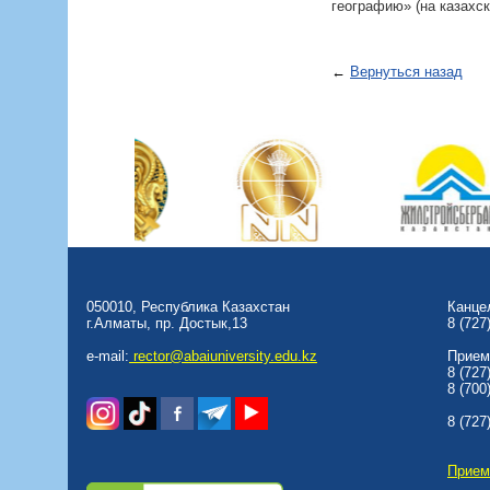
географию» (на казахск
←
Вернуться назад
050010, Республика Казахстан
Канце
г.Алматы, пр. Достык,13
8 (727
e-mail:
rector@abaiuniversity.edu.kz
Прием
8 (727
8 (700
8 (727
Прием