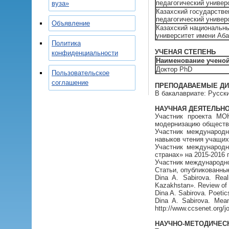
педагогический универ
вуза»
Казахский государств
педагогический универ
Объявление
Казахский национальны
университет имени Аб
Политика
УЧЕНАЯ СТЕПЕНЬ
конфиденциальности
Наименование ученой
Доктор PhD
Пользовательское
соглашение
ПРЕПОДАВАЕМЫЕ ДИСЦ
В бакалавриате: Русск
НАУЧНАЯ ДЕЯТЕЛЬН
Участник проекта МО
модернизацию обществен
Участник международн
навыков чтения учащих
Участник международн
странах» на 2015-2016 г
Участник международного
Статьи, опубликованны
Dina A. Sabirova. Real
Kazakhstan». Review of E
Dina A. Sabirova. Poetic
Dina A. Sabirova. Meani
http://www.ccsenet.org/j
НАУЧНО-МЕТОДИЧЕС