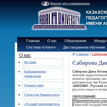
Версия для слабовидящих
Главная
О нас
Образование
Междун
Система «Univer»
Дистанционное обучение
О нас
Главная
Сабирова
/
Сабирова Ди
История
Корпоративное
Сабирова Дина Алтае
женский педагогически
управление
освоила программу маг
докторантуру при Каза
Ученый совет
«
6
D
011800 - Русский я
русского языка и лите
Структура Университета
ОБРАЗОВАНИЕ
Образовательное учр
«Лучший преподаватель
Казахский государств