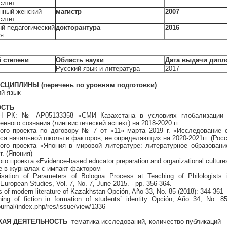
ситет
енный женский
магистр
2007
ситет
й педагогический
докторантура
2016
ая
 степени
Область науки
Дата выдачи дипл
Русский язык и литература
2017
ИПЛИНЫ (перечень по уровням подготовки)
ий язык
ОСТЬ
Н РК: № АР05133358 «СМИ Казахстана в условиях глобализации 
ного сознания (лингвистический аспект) на 2018-2020 гг.
ого проекта по договору № 7 от «11» марта 2019 г. «Исследование
ся начальной школы и факторов, ее определяющих на 2020-2021гг. (Росс
ого проекта «Япония в мировой литературе: литературное образовани
г. (Япония)
 проекта «Evidence-based educator preparation and organizational culture
е в журналах с импакт-фактором
isation of Parameters of Bologna Process at Teaching of Philologists 
uropean Studies, Vol. 7, No. 7, June 2015. - pp. 356-364.
s of modern literature of Kazakhstan Opción, Año 33, No. 85 (2018): 344-361
ng of fiction in formation of students` identity Opción, Año 34, No. 85
ournal/index.php/res/issue/view/1336
КАЯ ДЕЯТЕЛЬНОСТЬ
-тематика исследований, количество публикаций