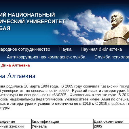
ародное сотрудничество
Наука
Научная библиотека
Антикоррупционная комплаенс-служба
Служба психолог
 Дина Алтаевна
на Алтаевна
вна
родилась 20 марта 1984 года. В 2005 году окончила Казахский госу
й университет по специальности «0309
-
Русский язык и литература
». 
истратуры по специальности «6N0205 - Филология» в том же вузе. В 201
хском национальном педагогическом университете имени Абая по специа
зык и литература» и успешно окончила ее в 2016 г.
С 2018 г. работает
ратуры
еждение
Квалификация
Дата окончания
енный женский
Учитель
2005