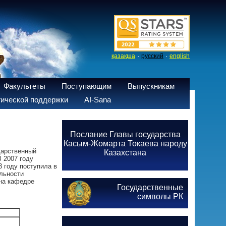
·
·
қазақша
русский
english
Факультеты
Поступающим
Выпускникам
ической поддержки
AI-Sana
Послание Главы государства
Касым-Жомарта Токаева народу
дарственный
Казахстана
В 2007 году
3 году поступила в
льности
 на кафедре
Государственные
символы РК