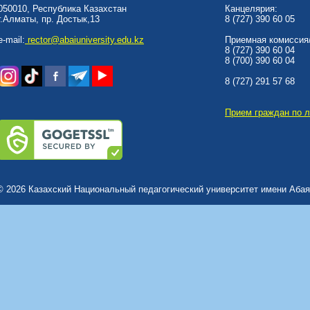
050010, Республика Казахстан
Канцелярия:
г.Алматы, пр. Достык,13
8 (727) 390 60 05
e-mail:
rector@abaiuniversity.edu.kz
Приемная комиссия/
8 (727) 390 60 04
8 (700) 390 60 04
8 (727) 291 57 68
Прием граждан по 
© 2026 Казахский Национальный педагогический университет имени Абая