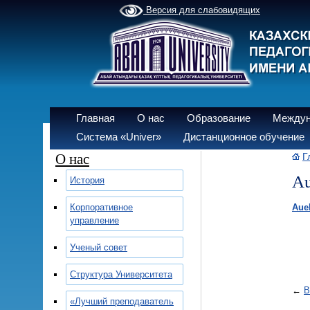
Версия для слабовидящих
Главная
О нас
Образование
Междун
Система «Univer»
Дистанционное обучение
О нас
Г
Au
История
Корпоративное
Aue
управление
Ученый совет
Структура Университета
←
В
«Лучший преподаватель