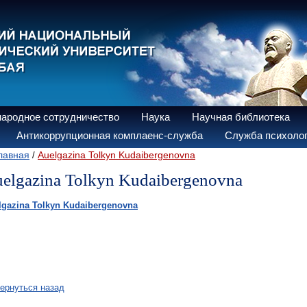
ародное сотрудничество
Наука
Научная библиотека
Антикоррупционная комплаенс-служба
Служба психолог
лавная
Auelgazina Tolkyn Kudaibergenovna
/
elgazina Tolkyn Kudaibergenovna
lgazina Tolkyn Kudaibergenovna
ернуться назад