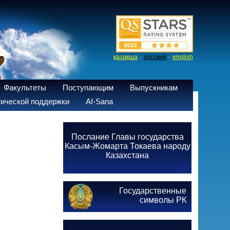
·
·
қазақша
русский
english
Факультеты
Поступающим
Выпускникам
ической поддержки
AI-Sana
Послание Главы государства
Касым-Жомарта Токаева народу
Казахстана
Государственные
символы РК