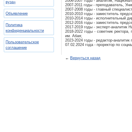
2006-2007 годы - аналитик, Национа
вуза»
2007-2011 годы - преподаватель, Ун
2007-2008 годы - главный специалис
Объявление
2010-2010 годы - заместитель пред
2010-2014 годы - исполнительный д
2012-2016 годы - заместитель пред
Политика
2017-2019 годы - эксперт-аналитик 
конфиденциальности
2018-2022 годы - советник ректора
им. Абая;
2023-2024 годы - редактор-аналитик 
Пользовательское
07.02.2024 года - проректор по соц
соглашение
←
Вернуться назад