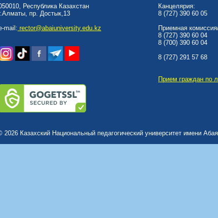
050010, Республика Казахстан
Канцелярия:
г.Алматы, пр. Достык,13
8 (727) 390 60 05
e-mail:
rector@abaiuniversity.edu.kz
Приемная комиссия/
8 (727) 390 60 04
8 (700) 390 60 04
8 (727) 291 57 68
Прием граждан по 
© 2026 Казахский Национальный педагогический университет имени Абая