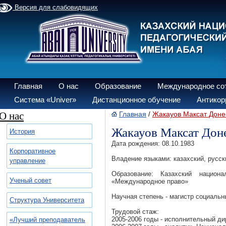
Версия для слабовидящих
Главная
О нас
Образование
Международное со
Система «Univer»
Дистанционное обучение
Антикор
О нас
Главная
Жакауов Максат Доне
/
Жакауов Максат Дон
История
Дата рождения: 08.10.1983
Корпоративное
Владение языками: казахский, русск
управление
Образование: Казахский национа
Ученый совет
«Международное право»
Научная степень - магистр социальн
Структура Университета
Трудовой стаж:
2005-2006 годы - исполнительный д
«Лучший преподаватель