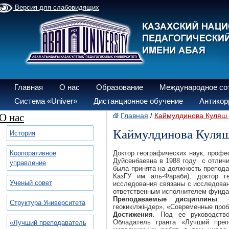
Версия для слабовидящих
Главная
О нас
Образование
Международное со
Система «Univer»
Дистанционное обучение
Антикор
О нас
Главная
Каймулдинова Куляш
/
Каймулдинова Куляш
История
Корпоративное
Доктор географических наук, профе
Дуйсенбаевна в 1988 году с отлич
управление
была принята на должность преподав
КазГУ им аль-Фараби), доктор г
Ученый совет
исследования связаны с исследова
ответственным исполнителем фунда
Преподаваемые дисциплины
: 
Структура Университета
геокикілжіңдер», «Современные про
Достижения
. Под ее руководств
Обладатель гранта «Лучший преп
«Лучший преподаватель