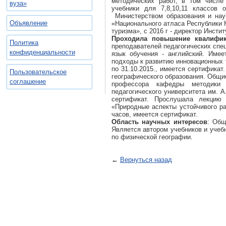
методических работ, в том числе
вуза»
учебники для 7,8,10,11 классов
Министерством образования и наук
Объявление
«Национального атласа Республики 
туризма», с 2016 г - директор Инсти
Проходила повышение квалифи
Политика
преподавателей педагогических спе
конфиденциальности
язык обучения - английский. Имее
подходы к развитию инновационных те
по 31.10.2015., имеется сертифик
Пользовательское
географического образования. Общие
соглашение
профессора кафедры методики о
педагогического университета им. А.
сертификат. Прослушала лекцию 
«Природные аспекты устойчивого ра
часов, имеется сертификат.
Область научных интересов
: Общ
Является автором учебников и учеб
по физической географии.
←
Вернуться назад