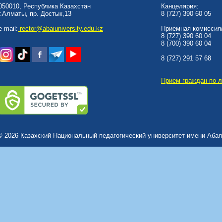
050010, Республика Казахстан
Канцелярия:
г.Алматы, пр. Достык,13
8 (727) 390 60 05
e-mail:
rector@abaiuniversity.edu.kz
Приемная комиссия/
8 (727) 390 60 04
8 (700) 390 60 04
8 (727) 291 57 68
Прием граждан по 
© 2026 Казахский Национальный педагогический университет имени Абая