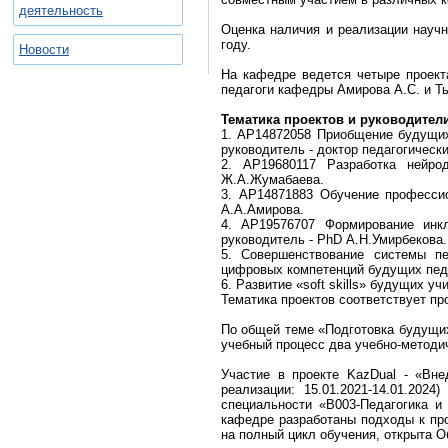
деятельность
Оценка наличия и реализации науч
году.
Новости
На кафедре ведется четыре проект
педагоги кафедры Амирова А.С. и Т
Тематика проектов и руководител
1. АР14872058 Приобщение будущих
руководитель - доктор педагогическ
2. AP19680117 Разработка нейро
Ж.А.Жумабаева.
3. АР14871883 Обучение профессион
А.А.Амирова.
4. AP19576707 Формирование инкл
руководитель - PhD А.Н.Умирбекова.
5. Совершенствование системы пе
цифровых компетенций будущих педа
6. Развитие «soft skills» будущих 
Тематика проектов соответствует п
По общей теме «Подготовка будущих
учебный процесс два учебно-методи
Участие в проекте KazDual - «Вн
реализации: 15.01.2021-14.01.202
специальности «В003-Педагогика 
кафедре разработаны подходы к пр
на полный цикл обучения, открыта О