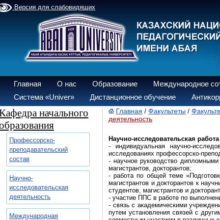
Версия для слабовидящих
Главная
О нас
Образование
Международное со
Система «Univer»
Дистанционное обучение
Антикор
Кафедра начального
Главная
Факультеты
Факульте
/
/
деятельность
образования
Научно-исследовательская работ
Профессорско-
- индивидуальная научно-исследо
преподавательский
исследованиях профессорско-препод
состав
- научное руководство дипломными 
магистрантов, докторантов;
- работа по общей теме «Подготов
Научно-
магистрантов и докторантов к науч
исследовательская
студентов, магистрантов и докторан
деятельность
- участие ППС в работе по выполнен
- связь с академическими учрежден
путем установления связей с други
Международная
совместным участием в различных к