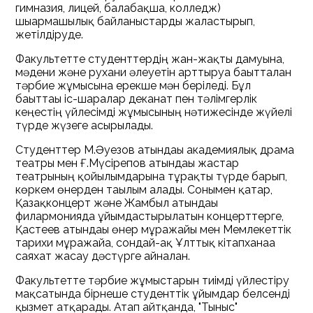
гимназия, лицей, балабақша, колледж)
шығармашылық байланыстарды жалғастырып,
жетілдіруде.
Факультетте студенттердің жан-жақты дамуына,
мәдени және рухани әлеуетін арттыруға бағытталған
тәрбие жұмысына ерекше мән беріледі. Бұл
бағыттағы іс-шаралар деканат пен тәлімгерлік
кеңестің үйлесімді жұмысының нәтижесінде жүйелі
түрде жүзеге асырылады.
Студенттер М.Әуезов атындағы академиялық драма
театры мен Ғ.Мүсірепов атындағы жастар
театрының қойылымдарына тұрақты түрде барып,
көркем өнерден тағылым алады. Сонымен қатар,
Қазақконцерт және Жамбыл атындағы
филармонияда ұйымдастырылатын концерттерге,
Қастеев атындағы өнер мұражайы мен Мемлекеттік
тарихи мұражайға, сондай-ақ Ұлттық кітапханаға
саяхат жасау дәстүрге айналған.
Факультетте тәрбие жұмыстарын тиімді үйлестіру
мақсатында бірнеше студенттік ұйымдар белсенді
қызмет атқарады. Атап айтқанда, "Тыныс"