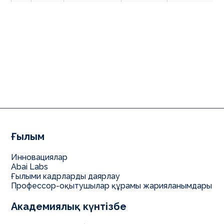
Арнайы
6B01901
педагогика (IP)
Эргопедагогик
Арнайы
6B01909
5
В020
(IP)
педагогика
Ерте қолдау
6B01910
педагогикасы
(IP)
Практик
6
В041
Психология
6B03111
психологтарды
даярлау
Ғылым
Инновациялар
Abai Labs
Ғылыми кадрларды даярлау
Профессор-оқытушылар құрамы жарияланымдары
Академиялық күнтізбе