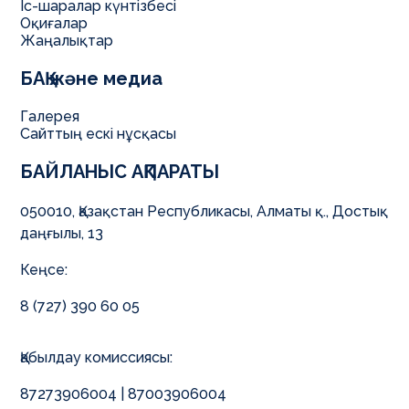
Іс-шаралар күнтізбесі
Оқиғалар
Жаңалықтар
БАҚ және медиа
Галерея
Сайттың ескі нұсқасы
БАЙЛАНЫС АҚПАРАТЫ
050010, Қазақстан Республикасы, Алматы қ., Достық
даңғылы, 13
Кеңсе:
8 (727) 390 60 05
Қабылдау комиссиясы:
87273906004 | 87003906004