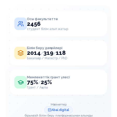
Осы факультетте
2456
студент білім алып жатыр
Білім беру деңгейлері
2014
319
118
/
/
Бакалавр / Магистр / PhD
Мемлекеттік грант үлесі
75%
25%
/
Грант / Ақылы
Мәліметтер
Abai.digital
бірыңғай білім беру платформасынан алынды