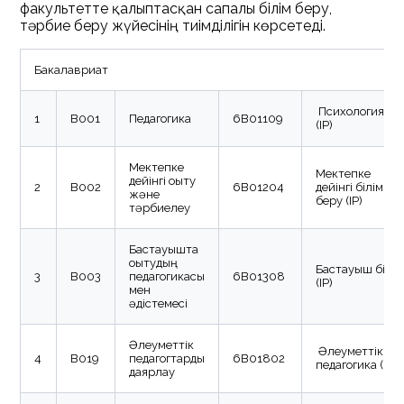
факультетте қалыптасқан сапалы білім беру,
тәрбие беру жүйесінің тиімділігін көрсетеді.
Бакалавриат
Психология
1
В001
Педагогика
6B01109
(IP)
Мектепке
Мектепке
дейінгі оқыту
2
В002
6B01204
дейінгі білім
және
беру (IP)
тәрбиелеу
Бастауышта
оқытудың
Бастауыш білім
3
В003
педагогикасы
6B01308
(IP)
мен
әдістемесі
Әлеуметтік
Әлеуметтік
4
В019
педагогтарды
6B01802
педагогика (IP)
даярлау