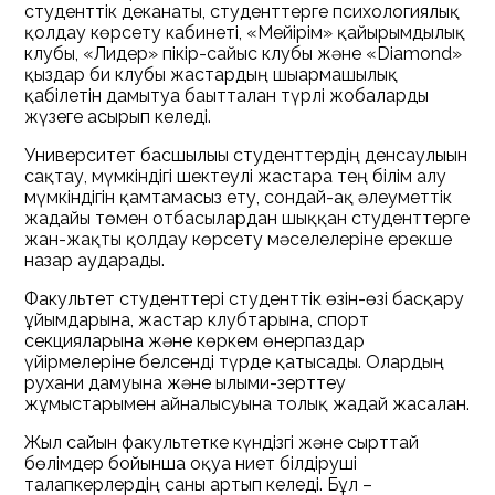
студенттік деканаты, студенттерге психологиялық
қолдау көрсету кабинеті, «Мейірім» қайырымдылық
клубы, «Лидер» пікір-сайыс клубы және «Diamond»
қыздар би клубы жастардың шығармашылық
қабілетін дамытуға бағытталған түрлі жобаларды
жүзеге асырып келеді.
Университет басшылығы студенттердің денсаулығын
сақтау, мүмкіндігі шектеулі жастарға тең білім алу
мүмкіндігін қамтамасыз ету, сондай-ақ әлеуметтік
жағдайы төмен отбасылардан шыққан студенттерге
жан-жақты қолдау көрсету мәселелеріне ерекше
назар аударады.
Факультет студенттері студенттік өзін-өзі басқару
ұйымдарына, жастар клубтарына, спорт
секцияларына және көркем өнерпаздар
үйірмелеріне белсенді түрде қатысады. Олардың
рухани дамуына және ғылыми-зерттеу
жұмыстарымен айналысуына толық жағдай жасалған.
Жыл сайын факультетке күндізгі және сырттай
бөлімдер бойынша оқуға ниет білдіруші
талапкерлердің саны артып келеді. Бұл –