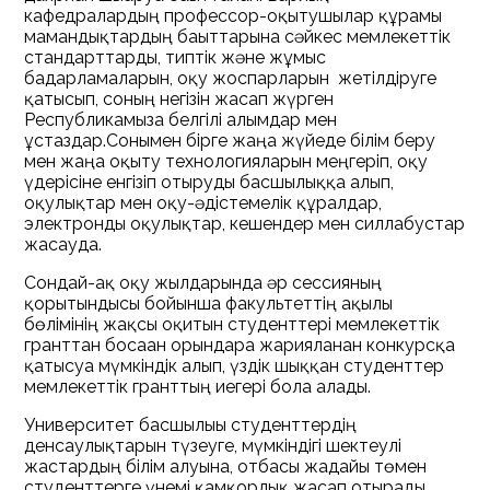
кафедралардың профессор-оқытушылар құрамы
мамандықтардың бағыттарына сәйкес мемлекеттік
стандарттарды, типтік және жұмыс
бағдарламаларын, оқу жоспарларын жетілдіруге
қатысып, соның негізін жасап жүрген
Республикамызға белгілі ғалымдар мен
ұстаздар.Сонымен бірге жаңа жүйеде білім беру
мен жаңа оқыту технологияларын меңгеріп, оқу
үдерісіне енгізіп отыруды басшылыққа алып,
оқулықтар мен оқу-әдістемелік құралдар,
электронды оқулықтар, кешендер мен силлабустар
жасауда.
Сондай-ақ оқу жылдарында әр сессияның
қорытындысы бойынша факультеттің ақылы
бөлімінің жақсы оқитын студенттері мемлекеттік
гранттан босаған орындарға жарияланған конкурсқа
қатысуға мүмкіндік алып, үздік шыққан студенттер
мемлекеттік гранттың иегері бола алады.
Университет басшылығы студенттердің
денсаулықтарын түзеуге, мүмкіндігі шектеулі
жастардың білім алуына, отбасы жағдайы төмен
студенттерге үнемі қамқорлық жасап отырады.