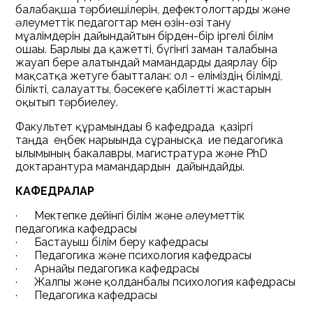
балабақша тәрбиешілерін, дефектологтарды және
әлеуметтік педагогтар мен өзін-өзі тану
мұғалімдерін дайындайтын бірден-бір іргелі білім
ошағы. Барлығы да қажетті, бүгінгі заман талабына
жауап бере алатындай мамандарды даярлау бір
мақсатқа жетуге бағытталған: ол - еліміздің білімді,
білікті, салауатты, бәсекеге қабілетті жастарын
оқытып тәрбиелеу.
Факультет құрамындағы 6 кафедрада қазіргі
таңда еңбек нарығында сұранысқа ие педагогика
ғылымының бакалавры, магистратура және PhD
доктарантура мамандардын дайындайды.
КАФЕДРАЛАР
· Мектепке дейінгі білім және әлеуметтік
педагогика кафедрасы
· Бастауыш білім беру кафедрасы
· Педагогика және психология кафедрасы
· Арнайы педагогика кафедрасы
· Жалпы және қолданбалы психология кафедрасы
· Педагогика кафедрасы