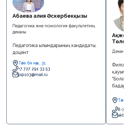
Абаева Ғалия Әскербекқызы
Педагогика және психология факультетінің
деканы
Ақжол
Төлеу
Педагогика ғылымдарының кандидаты,
Деканның
доцент
Төле би көш., 31
Филолог
+7 727 291 33 53
қауымда
pip103@mail.ru
"Болаша
бағдар
Төле б
8-701
aktot