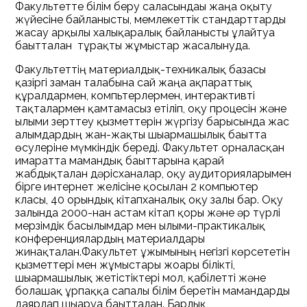
Факультетте білім беру саласындағы жаңа оқыту
жүйесіне байланысты, мемлекеттік стандарттарды
жасау арқылы халықаралық байланысты ұлғайтуға
бағытталған тұрақты жұмыстар жасалынуда.
Факультеттің материалдық-техникалық базасы
қазіргі заман талабына сай жаңа ақпараттық
құралдармен, компьтерлермен, интерактивті
тақталармен қамтамасыз етіліп, оқу процесін және
ғылыми зерттеу қызметтерін жүргізу барысында жас
ғалымдардың жан-жақты шығармашылық бағытта
өсулеріне мүмкіндік береді. Факультет орналасқан
ғимаратта мамандық бағыттарына қарай
жабдықталған дәрісханалар, оқу аудиторияларымен
бірге интернет желісіне қосылған 2 компьютер
класы, 40 орындық кітапханалық оқу залы бар. Оқу
залында 2000-нан астам кітап қоры және әр түрлі
мерзімдік басылымдар мен ғылыми-практикалық
конференциялардың материалдары
жинақталған.Факультет ұжымының негізгі көрсететін
қызметтері мен жұмыстары жоғары білікті,
шығармашылық жетістіктері мол, қабілетті және
болашақ ұрпаққа сапалы білім беретін мамандарды
даярлап шығаруға бағытталған. Барлық