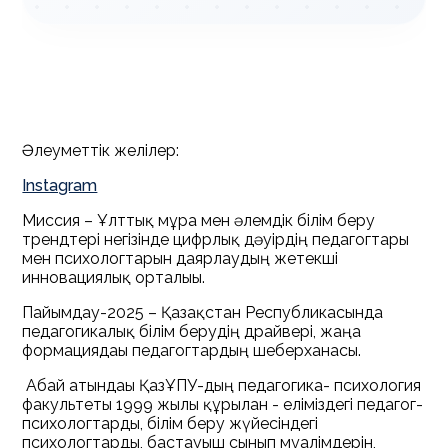
Әлеуметтік желілер:
Instagram
Миссия – Ұлттық мұра мен әлемдік білім беру
трендтері негізінде цифрлық дәуірдің педагогтары
мен психологтарын даярлаудың жетекші
инновациялық орталығы.
Пайымдау-2025 – Қазақстан Республикасында
педагогикалық білім берудің драйвері, жаңа
формациядағы педагогтардың шеберханасы.
Абай атындағы ҚазҰПУ-дың педагогика- психология
факультеты 1999 жылы құрылған - еліміздегі педагог-
психологтарды, білім беру жүйесіндегі
психологтарды, бастауыш сынып мұғалімдерін,