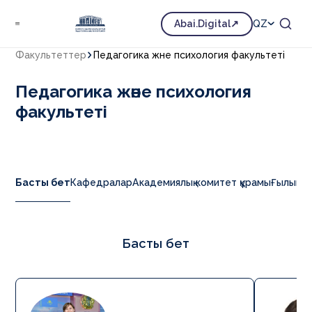
Abai.Digital
QZ
Факультеттер
Педагогика және психология факультеті
Педагогика және психология
факультеті
Басты бет
Кафедралар
Академиялық комитет құрамы
Ғылыми-
Басты бет