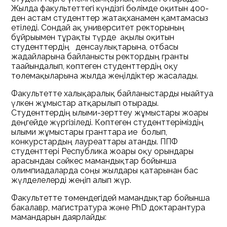
Жылда факультеттегі күндізгі бөлімде оқитын 400-
ден астам студенттер жатақханамен қамтамасыз
етіледі. Сондай ақ университет ректорының
бұйрығымен тұрақты түрде ақылы оқитын
студенттердің денсаулықтарына, отбасы
жағдайларына байланысты ректордың гранты
тағайындалып, көптеген студенттердің оқу
төлемақыларына жылда жеңілдіктер жасалады.
Факультетте халықаралық байланыстарды нығайтуға
үлкен жұмыстар атқарылып отырады.
Студенттердің ғылыми-зерттеу жұмыстары жоғары
деңгейде жүргізіледі. Көптеген студенттеріміздің
ғылыми жұмыстары гранттарға ие болып,
конкурстардың лауреаттары атанды. ППФ
студенттері Республика жоғары оқу орындары
арасындағы сәйкес мамандықтар бойынша
олимпиадаларда соңғы жылдары қатарынан бас
жүлделелерді жеңіп алып жүр.
Факультетте төмендегідей мамандықтар бойынша
бакалавр, магистратура және PhD доктарантура
мамандарын даярлайды: