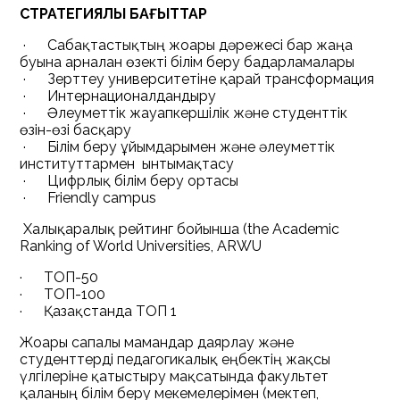
СТРАТЕГИЯЛЫҚ БАҒЫТТАР
· Сабақтастықтың жоғары дәрежесі бар жаңа
буынға арналған өзекті білім беру бағдарламалары
· Зерттеу университетіне қарай трансформация
· Интернационалдандыру
· Әлеуметтік жауапкершілік және студенттік
өзін-өзі басқару
· Білім беру ұйымдарымен және әлеуметтік
институттармен ынтымақтасу
· Цифрлық білім беру ортасы
· Friendly campus
Халықаралық
рейтинг
бойынша
(the Academic
Ranking of World Universities, ARWU
· ТОП-50
· ТОП-100
· Қазақстанда ТОП 1
Жоғары сапалы мамандар даярлау және
студенттерді педагогикалық еңбектің жақсы
үлгілеріне қатыстыру мақсатында факультет
қаланың білім беру мекемелерімен (мектеп,