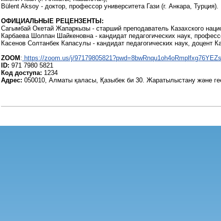
Bülent Aksoy - доктор, профессор университета Гази (г. Анкара, Турция).
ОФИЦИАЛЬНЫЕ РЕЦЕНЗЕНТЫ:
Сагымбай Окетай Жапаркызы - старший преподаватель Казахского национ
Карбаева Шолпан Шайкеновна - кандидат педагогических наук, профессо
Касенов Солтанбек Капасулы - кандидат педагогических наук, доцент Ка
ZOOM
:
https://zoom.us/j/97179805821?pwd=8bwRnqu1oh4oRmplfxg76YEZs
ID:
971 7980 5821
Код доступа:
1234
Адрес:
050010, Алматы қаласы, Қазыбек би 30. Жаратылыстану және геог