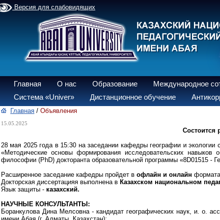
Версия для слабовидящих
Главная
О нас
Образование
Международное со
Система «Univer»
Дистанционное обучение
Антикор
Главная
/
Объявления
15.05.2025
Состоится 
28 мая 2025 года в 15:30 на заседании кафедры географии и экологии
«Методические основы формирования исследовательских навыков об
философии (PhD) докторанта образовательной программы «8D01515 - Г
Расширенное заседание кафедры пройдет в
офлайн и онлайн
формата
Докторская диссертацияя выполнена в
Казахском национальном педаг
Язык защиты -
казахский.
НАУЧНЫЕ КОНСУЛЬТАНТЫ:
Боранкулова Дина Мелсовна - кандидат географических наук, и. о. ас
имени Абая (г. Алматы, Казахстан);