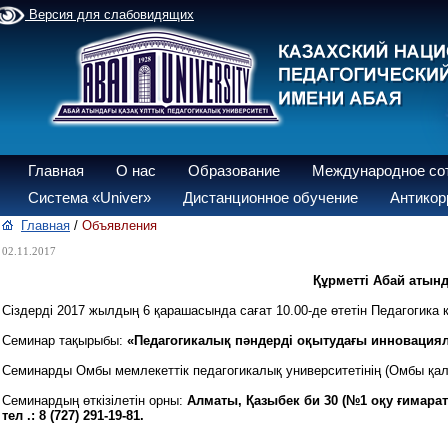
Версия для слабовидящих
Главная
О нас
Образование
Международное со
Система «Univer»
Дистанционное обучение
Антикор
Главная
/
Объявления
02.11.2017
Құрметті Абай атын
Сіздерді 2017 жылдың 6 қарашасында сағат 10.00-де өтетін Педагогик
Семинар тақырыбы:
«Педагогикалық пәндерді оқытудағы инновациял
Семинарды Омбы мемлекеттік педагогикалық университетінің (Омбы қа
Семинардың өткізілетін орны:
Алматы, Қазыбек би 30 (№1 оқу ғимараты
тел .: 8 (727) 291-19-81.