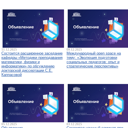
11.12.2025
09.12.2025
Состоится расширенное заседание
Международный open space на
кафедры «Методики преподавания
тему: «Эволюция подготовки
математики, физики и
социальных педагогов: опыт и
информатики» по обсуждению
стратегические перспективы»
докторской диссертации С.Е.
Каппасовой
05.12.2025
03.12.2025
Объявление
Состоится научный семинар при