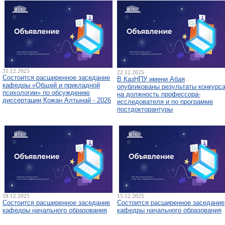
31.12.2025
22.12.2025
Состоится расширенное заседание
В КазНПУ имени Абая
кафедры «Общей и прикладной
опубликованы результаты конкурс
психологии» по обсуждению
на должность профессора-
диссертации Қожан Алтынай - 2026
исследователя и по программе
постдокторантуры
19.12.2025
15.12.2025
Состоится расширенное заседание
Состоится расширенное заседание
кафедры начального образования
кафедры начального образования