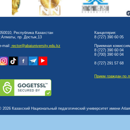
050010, Республика Казахстан
Канцелярия:
г.Алматы, пр. Достык,13
8 (727) 390 60 05
e-mail:
rector@abaiuniversity.edu.kz
Приемная комиссия/
8 (727) 390 60 04
8 (700) 390 60 04
8 (727) 291 57 68
Прием граждан по 
© 2026 Казахский Национальный педагогический университет имени Абая