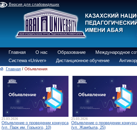
Версия для слабовидящих
Главная
О нас
Образование
Международное со
Система «Univer»
Дистанционное обучение
Антикор
Главная
/
Объявления
25.03.2026
25.03.2026
Объявление о проведении конкурса
Объявление о проведении конкурс
(ул. Парк им. Горького, 10)
(ул. Жамбыла, 25)