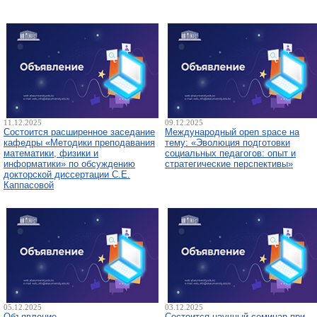
11.12.2025
09.12.2025
Состоится расширенное заседание
Международный open space на
кафедры «Методики преподавания
тему: «Эволюция подготовки
математики, физики и
социальных педагогов: опыт и
информатики» по обсуждению
стратегические перспективы»
докторской диссертации С.Е.
Каппасовой
05.12.2025
03.12.2025
Объявление
Состоится научный семинар при