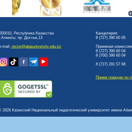
050010, Республика Казахстан
Канцелярия:
г.Алматы, пр. Достык,13
8 (727) 390 60 05
e-mail:
rector@abaiuniversity.edu.kz
Приемная комиссия/
8 (727) 390 60 04
8 (700) 390 60 04
8 (727) 291 57 68
Прием граждан по 
© 2026 Казахский Национальный педагогический университет имени Абая