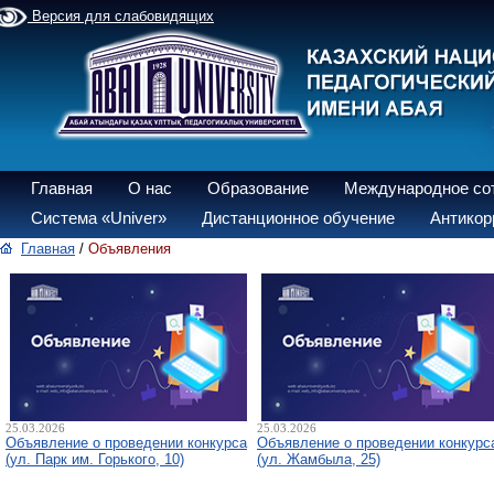
Версия для слабовидящих
Главная
О нас
Образование
Международное со
Система «Univer»
Дистанционное обучение
Антикор
Главная
/
Объявления
25.03.2026
25.03.2026
Объявление о проведении конкурса
Объявление о проведении конкурс
(ул. Парк им. Горького, 10)
(ул. Жамбыла, 25)