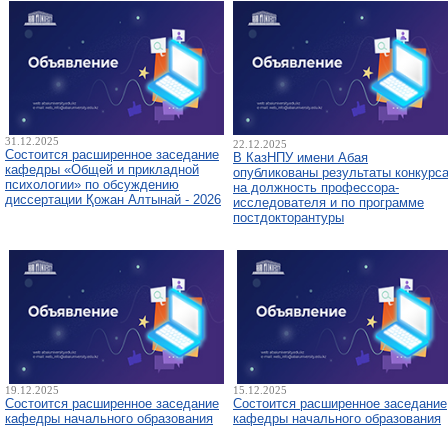
31.12.2025
22.12.2025
Состоится расширенное заседание
В КазНПУ имени Абая
кафедры «Общей и прикладной
опубликованы результаты конкурс
психологии» по обсуждению
на должность профессора-
диссертации Қожан Алтынай - 2026
исследователя и по программе
постдокторантуры
19.12.2025
15.12.2025
Состоится расширенное заседание
Состоится расширенное заседание
кафедры начального образования
кафедры начального образования