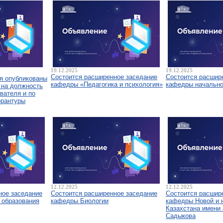
19.12.2025
19.12.2025
Состоится расширенное заседание
Состоится расшир
я опубликованы
кафедры «Педагогика и психология»
кафедры начально
 на должность
вателя и по
орантуры
12.12.2025
12.12.2025
ное заседание
Состоится расширенное заседание
Состоится расшир
 образования
кафедры Биологии
кафедры Новой и 
Казахстана имени 
Садыкова