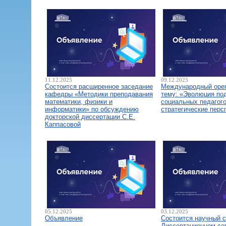
11.12.2025
09.12.2025
Состоится расширенное заседание
Международный open
кафедры «Методики преподавания
тему: «Эволюция по
математики, физики и
социальных педагого
информатики» по обсуждению
стратегические перс
докторской диссертации С.Е.
Каппасовой
05.12.2025
03.12.2025
Объявление
Состоится научный 
Диссертационном со