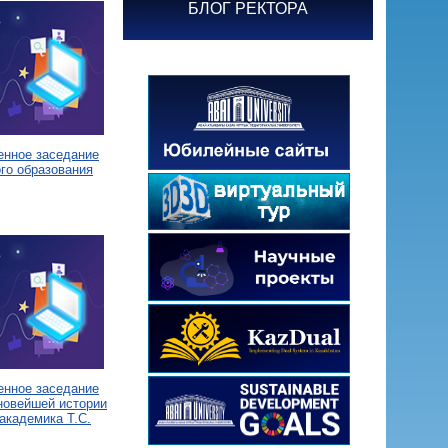
БЛОГ РЕКТОРА
енное заседание
го образования
енное заседание
новейшей истории
академика Т.С.