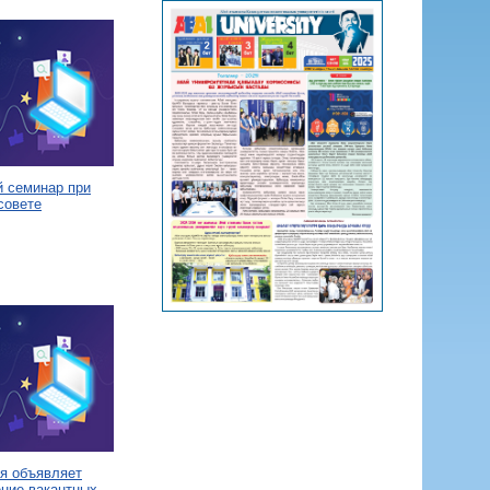
й семинар при
совете
я объявляет
ение вакантных