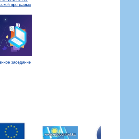
рской программе
енное заседание
и