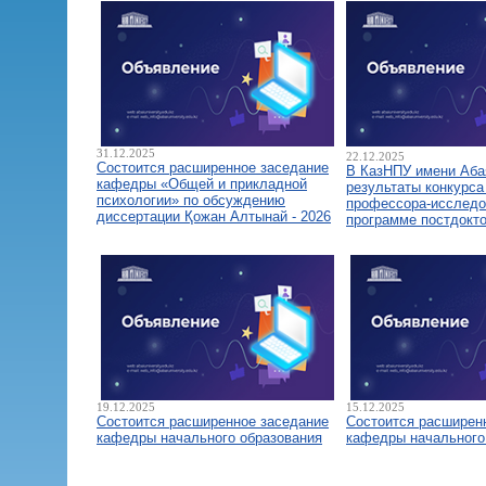
31.12.2025
22.12.2025
Состоится расширенное заседание
В КазНПУ имени Аба
кафедры «Общей и прикладной
результаты конкурса
психологии» по обсуждению
профессора-исследо
диссертации Қожан Алтынай - 2026
программе постдокт
19.12.2025
15.12.2025
Состоится расширенное заседание
Состоится расширен
кафедры начального образования
кафедры начального