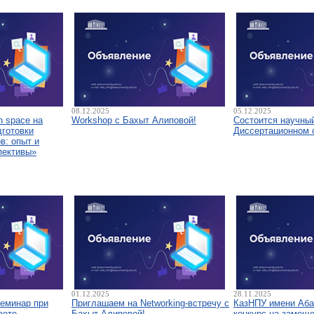
08.12.2025
05.12.2025
 space на
Workshop с Бахыт Алиповой!
Состоится научны
дготовки
Диссертационном 
в: опыт и
пективы»
01.12.2025
28.11.2025
семинар при
Приглашаем на Networking-встречу с
КазНПУ имени Аба
вете
Бахыт Алиповой!
конкурс на замещ