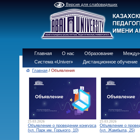
Версия для слабовидящих
Главная
О нас
Образование
Междун
Система «Univer»
Дистанционное обучение
Главная
/
Объявления
25.03.2026
25.03.2026
Объявление о проведении конкурса
Объявление о прове
(ул. Парк им. Горького, 10)
(ул. Жамбыла, 25)