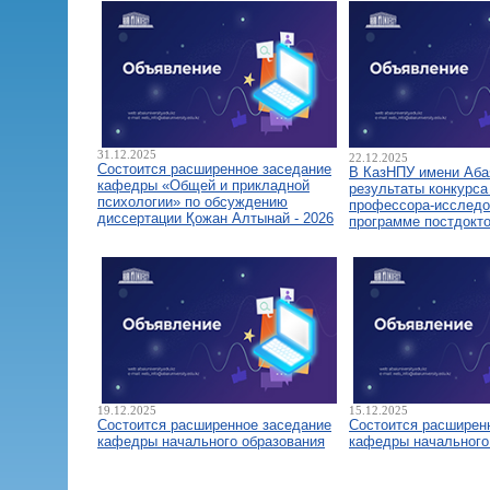
31.12.2025
22.12.2025
Состоится расширенное заседание
В КазНПУ имени Аба
кафедры «Общей и прикладной
результаты конкурса
психологии» по обсуждению
профессора-исследо
диссертации Қожан Алтынай - 2026
программе постдокт
19.12.2025
15.12.2025
Состоится расширенное заседание
Состоится расширен
кафедры начального образования
кафедры начального