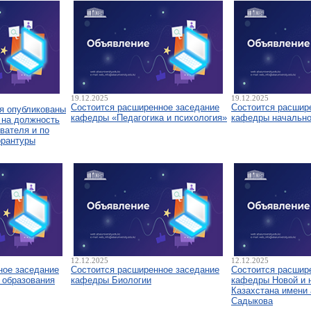
19.12.2025
19.12.2025
Состоится расширенное заседание
Состоится расшир
я опубликованы
кафедры «Педагогика и психология»
кафедры начально
 на должность
вателя и по
орантуры
12.12.2025
12.12.2025
ное заседание
Состоится расширенное заседание
Состоится расшир
 образования
кафедры Биологии
кафедры Новой и 
Казахстана имени 
Садыкова