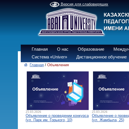
Версия для слабовидящих
Главная
О нас
Образование
Междун
Система «Univer»
Дистанционное обучение
Главная
/
Объявления
25.03.2026
25.03.2026
Объявление о проведении конкурса
Объявление о прове
(ул. Парк им. Горького, 10)
(ул. Жамбыла, 25)