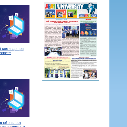
й семинар при
совете
я объявляет
ение вакантных