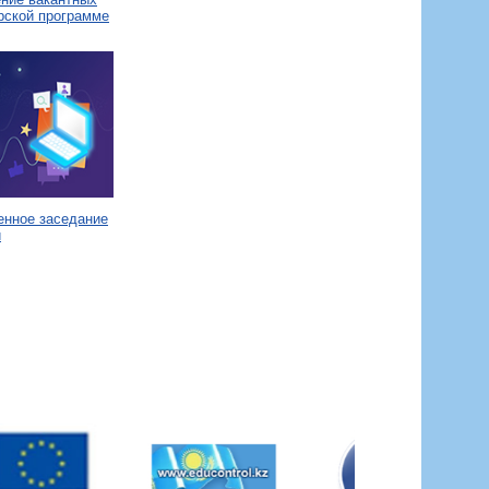
рской программе
енное заседание
и