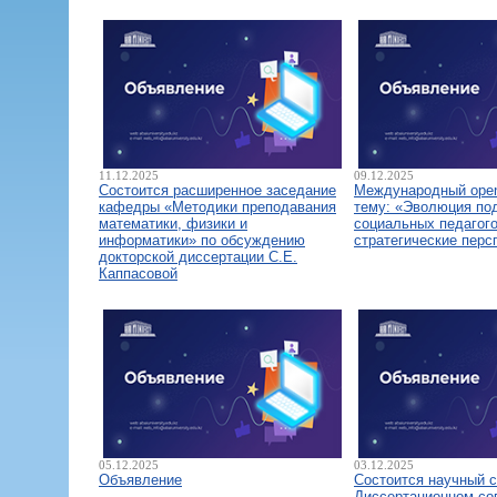
11.12.2025
09.12.2025
Состоится расширенное заседание
Международный open
кафедры «Методики преподавания
тему: «Эволюция по
математики, физики и
социальных педагого
информатики» по обсуждению
стратегические перс
докторской диссертации С.Е.
Каппасовой
05.12.2025
03.12.2025
Объявление
Состоится научный 
Диссертационном со