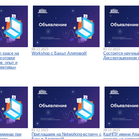
08.12.2025
05.12.2025
 space на
Workshop с Бахыт Алиповой!
Состоится научны
дготовки
Диссертационном 
в: опыт и
пективы»
01.12.2025
28.11.2025
семинар при
Приглашаем на Networking-встречу с
КазНПУ имени Аба
вете
Бахыт Алиповой!
конкурс на замещ