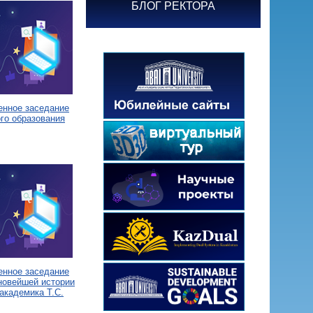
БЛОГ РЕКТОРА
енное заседание
го образования
енное заседание
новейшей истории
академика Т.С.