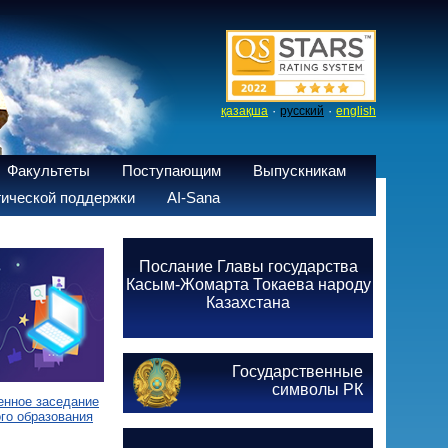
·
·
қазақша
русский
english
Факультеты
Поступающим
Выпускникам
ической поддержки
AI-Sana
Послание Главы государства
Касым-Жомарта Токаева народу
Казахстана
Государственные
символы РК
енное заседание
го образования