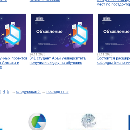
мест по постдокто
26.11.2025
21.11.2025
аучных проектов
341 студент Абай университета
Состоится расшир
в Алматы и
получили скидку на обучение
кафедры Биологи
х
3
4
5
...
следующая >
...
последняя »