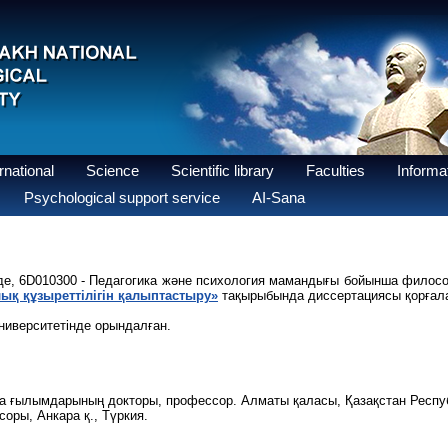
national
Science
Scientific library
Faculties
Informat
Psychological support service
AI-Sana
нде, 6D010300 - Педагогика және психология мамандығы бойынша филос
қ құзыреттілігін қалыптастыру»
тақырыбында диссертациясы қорғал
ниверситетінде орындалған.
ика ғылымдарының докторы, профессор. Алматы қаласы, Қазақстан Респу
соры, Анкара қ., Түркия.