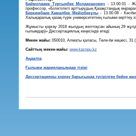
Баймолдаев Турсынбек Молдаханович
- 13.00.01 - 
профессор, «Біліктілікті арттырудың Қазақстандық өңіра
Беркимбаев Камалбек Мейірбекұлы
- 13.00.08 - Кәсі
Халықаралық қазақ-түрік университетінің ғылыми-зерттеу іс
Жұмысты қорғау 2018 жылдың желтоқсан айының 29 жұлдыз
ғылымдар)» Диссертациялық кеңесінде өтеді.
Мекен жайы:
050010, Алматы қаласы, Төле-би көшесі, 31 (1
Сайттың мекен-жайы:
www.kaznpu.kz
Аңдатпа
Ғылыми жарияланымдар тізімі
Диссертацияны қорғау барысында түсірілген бейне жаз