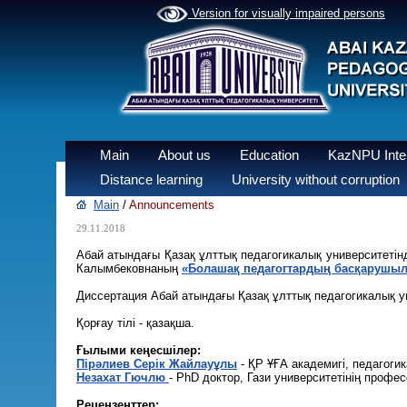
Version for visually impaired persons
Main
About us
Education
KazNPU Inter
Distance learning
University without corruption
Main
/
Announcements
29.11.2018
Абай атындағы Қазақ ұлттық педагогикалық университеті
Калымбековнаның
«Болашақ педагогтардың басқарушылы
Диссертация Абай атындағы Қазақ ұлттық педагогикалық у
Қорғау тілі - қазақша.
Ғылыми кеңесшілер:
Пірәлиев Серік Жайлауұлы
- ҚР ҰҒА академигі, педагог
Незахат Гючлю
- PhD доктор, Гази университетінің профес
Рецензенттер: