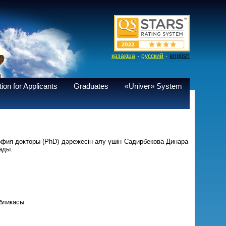
·
·
қазақша
русский
english
ion for Applicants
Graduates
«Univer» System
офия докторы (РhD) дәрежесін алу үшін Садирбекова Динара
ады.
бликасы.