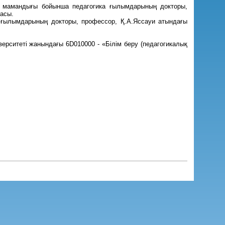
ика мамандығы бойынша педагогика ғылымдарының докторы,
касы.
а ғылымдарының докторы, профессор, Қ.А.Яссауи атындағы
рситеті жанындағы 6D010000 - «Білім беру (педагогикалық