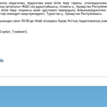
Жалпы педагогика, педагогика және білім беру тарихы, этнопедагог
ралық орталығы» ЖШС-нің құрылтайшысы, Алматы қ., Қазақстан Республи
би білім беру теориясы және әдістемесі мамандығы бойыншапедагогик
тері жөніндегі вице-президенті, Түркістан қ., Қазақстан Республикасы.
ында сағат 09.00-де Абай атындағы Қазақ Ұлттық педагогикалық униве
-қабат, 7-кабинет).
ба