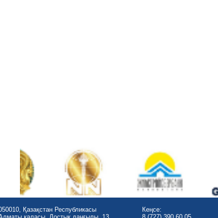
050010, Қазақстан Республикасы
Кеңсе:
Алматы қаласы, Достық даңғылы, 13
8 (727) 390 60 05