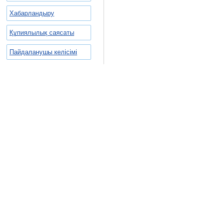
Хабарландыру
Құпиялылық саясаты
Пайдаланушы келісімі