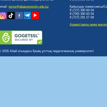
email:
rector@abaiuniversity.edu.kz
Қабылдау комиссиясы/Cal
8 (727) 390 60 04
8 (700) 390 60 04
8 (727) 291 57 68
Азаматтарды жеке мәсел
© 2026 Абай атындағы Қазақ ұлттық педагогикалық университеті