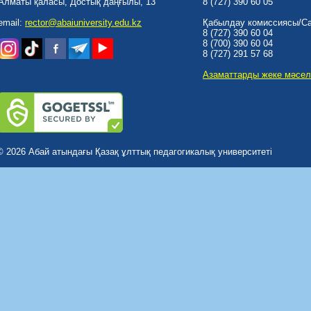
Алматы қаласы, Достық даңғылы, 13
8 (727) 390 60 05
email:
rector@abaiuniversity.edu.kz
Қабылдау комиссиясы/Cal
8 (727) 390 60 04
8 (700) 390 60 04
8 (727) 291 57 68
Азаматтарды жеке мәсел
© 2026 Абай атындағы Қазақ ұлттық педагогикалық университеті