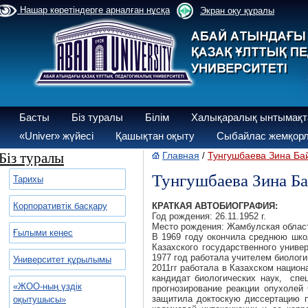
Нашар көретіндерге арналған нұсқа
Экран оқу құралы
Басты
Біз туралы
Білім
Халықаралық ынтымақт
«Univer» жүйесі
Қашықтан оқыту
Сыбайлас жемқорл
Біз туралы
Главная
Тунгушбаева Зина Ба
/
Тунгушбаева Зина Б
Тарихы
Корпоративтік басқару
КРАТКАЯ АВТОБИОГРАФИЯ
:
Год рождения: 26.11.1952 г.
Место рождения: Жамбулская област
Ғылыми кеңес
В 1969 году окончила среднюю шко
Казахского государственного униве
1977 год работала учителем биолог
Университет құрылымы
2011гг работала в Казахском национ
кандидат биологических наук, спе
«ЖОО-ның үздік
прогнозирование реакции опухолей
защитила доктоскую диссертацию 
оқытушысы»