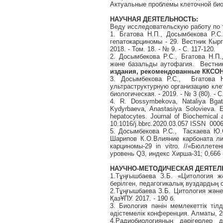
Актуальные проблемы клеточной био
НАУЧНАЯ ДЕЯТЕЛЬНОСТЬ
:
Веду исследовательскую работу по 
1. Бгатова Н.П., Досымбекова Р.С
гепатокарциномы - 29. Вестник Кыр
2018. - Том. 18. - № 9. - С. 117-120.
2. Досымбекова Р.С., Бгатова Н.П
және базальды аутофагия. Вестник К
издания, рекомендованные ККСО
3. Досымбекова Р.С., Бгатова Н
ультраструктурную организацию кле
биологическая. - 2019. - № 3 (80). - С
4. R. Dossymbekova, Nataliya Bga
Kydyrbaeva, Anastasiya Solovieva. Ef
hepatocytes. Journal of Biochemical
10.1016/j.bbrc.2020.03.057 ISSN 000
5. Досымбекова Р.С., Таскаева Ю.
Шарипов К.О.Влияние карбоната ли
карциномы-29 in vitro. //«Бюлле
уровень Q3, индекс Хирша-31; 0,666 
НАУЧНО-МЕТОДИЧЕСКАЯ ДЕЯТЕЛ
1.Тұңғышбаева З.Б. «Цитология ж
берілген, педагогикалық вуздардың ст
2.Тұңғышбаева З.Б. Цитология және
ҚазҰПУ. 2017. - 190 б.
3. Биология пәнін мемлекеттік тіл
әдістемелік конференция. Алматы, 20
4.Радиобиологияның дәрiгерлер 