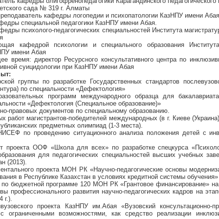
ватель кафедры олигофренопедагогики Карагандинского педагогического 
детского сада № 319 г. Алматы
 преподаватель кафедры логопедии и психопатологии КазНПУ имени Аба
кафедры специальной педагогики КазНПУ имени Абая.
кафедры психолого-педагогических специальностей Института магистрату
я
ующая кафедрой психологии и специального образования Институт
НПУ имени Абая
щее время: директор Ресурсного консультативного центра по инклюзи
тивной суицидологии при КазНПУ имени Абая
пыт:
рской группы по разработке Государственных стандартов послевузов
антура) по специальности «Дефектология»
разовательных программ международного образца для бакалавриата
альности «Дефектология (Специальное образование)»
вно-правовых документов по специальному образованию.
х работ магистрантов-победителей международных (в г. Киеве (Украина), 
еспубликанских предметных олимпиад (1-3 места).
НИСЕФ по проведению ситуационного анализа положения детей с ин
нт проекта ООФ «Школа для всех» по разработке спецкурса «Психоло
образования для педагогических специальностей высших учебных зав
 (2013).
ментального проекта МОН РК «Научно-педагогические основы модерниз
вания в Республике Казахстан в условиях кредитной системы обучения» (
а по бюджетной программе 120 МОН РК «Грантовое финансирование» на 
вы профессионального развития научно-педагогических кадров на этап
 г.).
ивузовского проекта КазНПУ им.Абая «Вузовский консультационно-п
 с ограниченными возможностями, как средство реализации инклюз