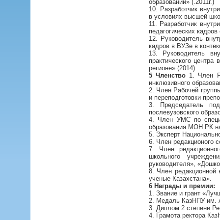
образовании» (.2011г.)
10. Разработчик внутр
в условиях высшей школ
11. Разработчик внутр
педагогических кадров 
12. Руководитель внут
кадров в ВУЗе в контек
13. Руководитель вн
практического центра 
регионе» (2014)
5 Членство
1. Член Р
инклюзивного образован
2. Член Рабочей групп
и переподготовки препо
3. Председатель по
послевузовского образ
4. Член УМС по специ
образования МОН РК на
5. Эксперт Национально
6. Член редакционого с
7. Член редакционног
школьного учреждени
руководителя», «Дошко
8. Член редакционной
ученые Казахстана».
6 Награды и премии:
1. Звание и грант «Лу
2. Медаль КазНПУ им. Аб
3. Диплом 2 степени Ре
4. Грамота ректора КазН