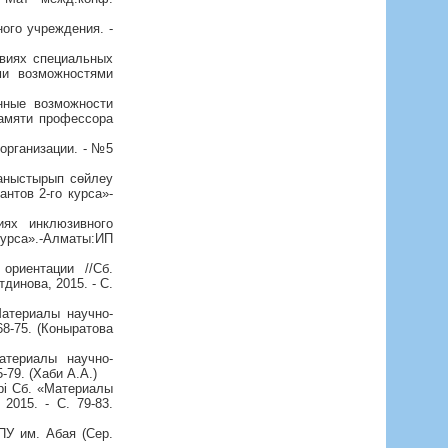
ого учреждения. -
овиях специальных
ми возможностями
нные возможности
памяти профессора
организации. - №5
ланыстырып сөйлеу
нтов 2-го курса»-
иях инклюзивного
урса».-Алматы:ИП
ориентации //Сб.
динова, 2015. - С.
Материалы научно-
68-75. (Коныратова
атериалы научно-
-79. (Хаби А.А.)
рі Сб. «Материалы
2015. - С. 79-83.
ПУ им. Абая (Сер.