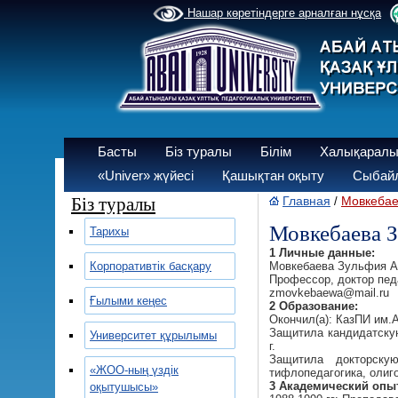
Нашар көретіндерге арналған нұсқа
Басты
Біз туралы
Білім
Халықаралы
«Univer» жүйесі
Қашықтан оқыту
Сыбайл
Біз туралы
Главная
Мовкебае
/
Мовкебаева 
Тарихы
1 Личные данные:
Корпоративтік басқару
Мовкебаева Зульфия А
Профессор, доктор пед
zmovkebaewa@mail.ru
Ғылыми кеңес
2 Образование:
Окончил(а): КазПИ им.А
Защитила кандидатскую
Университет құрылымы
г.
Защитила докторскую
«ЖОО-ның үздік
тифлопедагогика, олиго
3 Академический опы
оқытушысы»