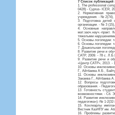
7 Список публикаций 
1. The professional comp
0428) - Cyprus- ICER, 
2. Нормативная право
учреждения. - № 2(74), 
3. Подготовка детей
организации. - № 3 (15),
4. Основные направл
мат.заоч.науч.-практ.
тяжелыми нарушениями р
5. Основы логопедии: т
6. Основы логопедии: т
7. Дошкольная логопеди
8. Развитие речи и об
САТР, 2009. - 78 с. Л.
9. Развитие речи и о
«Центр САТР», 2013. - 
10. Основы инклюзивног
Г., Айтбаева А.Б., Бай
11. Основы инклюзивно
Закаева Г., Айтбаева А
12. Вопросы подготов
образования. - Педагогик
13. Готовность студе
возможностями. - Сб. Э
14. Развитие инклюзив
педагогика»).-№ 1-2(32-3
15. Кохлеарлы имплан
Вестник КазНПУ им. Абая
16. Проблемы развити