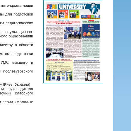
 потенциала нации
мы для подготовки
ки педагогических
консультационно-
ного образованияв
честву в области
истемы подготовки
 РУМС высшего и
 послевузовского
 (Киев, Украина)
ник руководителя
вочник классного
 и серии «Молодые