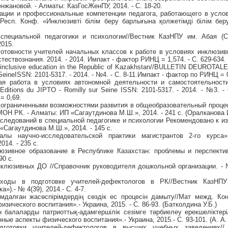
нжановой. - Алматы: КазГосЖенПУ, 2014. - С. 18-20.
тации и профессиональные компетенции педагога, работающего в усло
 Респ. Конф. «Инклюзивті білім беру барлығына қолжетімді білім бер
специальной педагогики и психологии//Вестник КазНПУ им. Абая (С
2015.
готовности учителей начальных классов к работе в условиях инклюзивн
тествознания. 2014. - 2014. Импакт - фактор РИНЦ = 1,574. - С. 629-634.
 inclusive education in the Republic of Kazakhstan//BULLETIN DEUROTALE
 SeineISSN: 2101-5317. - 2014. - №4. - С. 8-11.Импакт - фактор по РИНЦ = 
ая работа в условиях автономной деятельности и самостоятельност
tions du JIPTO - Romilly sur Seine ISSN: 2101-5317. - 2014. - №3. - 
= 0,69.
 ограниченными возможностями развития в общеобразовательный проце
Н РК. - Алматы: ИП «Сагаутдинова М.Ш.», 2014. - 241 с. (Оралканова 
сследований в специальной педагогике и психологии Рекомендовано к
Сагаутдинова М.Ш.», 2014. - 145 с.
алы научно-исследовательской практики магистрантов 2-го курс
014. - 235 с.
юзивное образование в Республике Казахстан: проблемы и перспект
90 с.
нклюзивных ДО //Справочник руководителя дошкольной организации. - №3
ходы в подготовке учителей-дефектологов в РК//Вестник КазНП
»).- № 4(39), 2014.- С. 4-7.
ымдалған жасөспірімдердің сөздік ес процесін дамыту//Мат межд. Ко
зического воспитания».- Украина, 2015. - C. 86-93. (Батколдина У.Б.)
 балаларды патриоттық-адамгершілік сезімге тәрбиелеу ерекшеліктері
ные аспекты физического воспитания».- Украина, 2015.- C. 93-101. (А. А.
дготовки учителей-дефектологов в высших учебных заведениях/