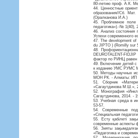
80-летию проф. А.К. Ме
44. Ценностные ориен
образования//Сб. Мат.
(Оралканова И.А.)
45. Проблемное поле 
педагогика»).-№ 1(40), 
46. Анализ состояния 
Успехи современного ес
47. The development of
du JIPTO ) (Romilly sur
48. Профориентационн
DEUROTALENT-FIDJIP Edi
фактор по РИНЦ равен 
49. Включение детей с
к изданию УМС РУМС МО
50. Методы научных и
МОН РК. - Алматы: ИП «
51. Сборник «Матери
«Сагаутдинова М.Ш.», 2
52. Монография «Инкл
Сагаутдинова, 2014. - 1
53. Учебная среда в и
53-57.
54. Современные под
«Специальная педагогика
55. Есту қабілеті зақ
современные аспекты фи
56. Зияты зақымдалған
«Педагогика и современ
57. Модернизация по