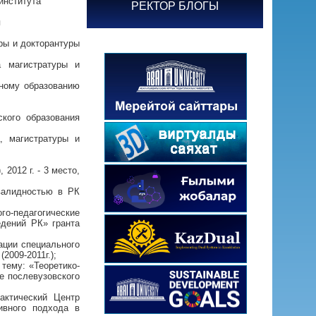
института
РЕКТОР БЛОГЫ
я
ры и докторантуры
а магистратуры и
вному образованию
ского образования
, магистратуры и
2012 г. - 3 место,
валидностью в РК
го-педагогические
едений РК» гранта
ации специального
2009-2011г.);
тему: «Теоретико-
е послевузовского
рактический Центр
ивного подхода в