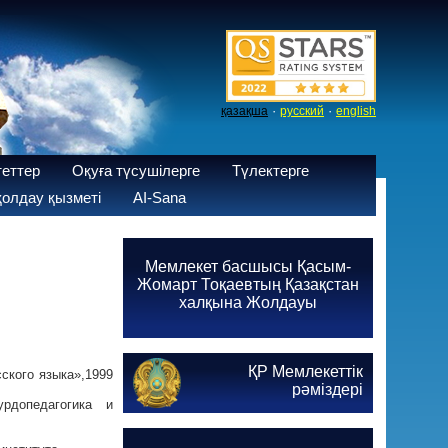
·
·
қазақша
русский
english
теттер
Оқуға түсушілерге
Түлектерге
олдау қызметі
AI-Sana
Мемлекет басшысы Қасым-
Жомарт Тоқаевтың Қазақстан
халқына Жолдауы
ҚР Мемлекеттік
ского языка»,1999
рәміздері
рдопедагогика и