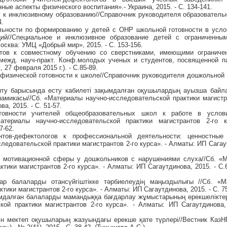
ные аспекты физического воспитания».- Украина, 2015. - С. 134-141.
у к инклюзивному образованию//Справочник руководителя образовательн
4.
льности по формированию у детей с ОНР школьной готовности в усл
ций//Специальное и инклюзивное образование детей с ограниченны
Москва: УМЦ «Добрый мир», 2015. - С. 153-156.
нтов к совместному обучению со сверстниками, имеющими ограниче
I межд. науч-практ. Конф.молодых ученых и студентов, посвященной 
 27 февраля 2015 г.). - С.85-89.
 физической готовности к школе//Справочник руководителя дошкольной 
қыту барысында есту кабилеті зақымдалған оқушылардың ауызша бай
намикасы//Сб. «Материалы научно-исследовательской практики магистра
а, 2015. - С. 51-57.
товности учителей общеобразовательных школ к работе в услов
атериалы научно-исследовательской практики магистрантов 2-го к
7-62.
нтов-дефектологов к профессиональной деятельности: ценностные 
едовательской практики магистрантов 2-го курса». - Алматы: ИП Сагаут
я мотивационной сферы у дошкольников с нарушениями слуха//Сб. «
тики магистрантов 2-го курса». - Алматы: ИП Сагаутдинова, 2015. - С.
ар балаларды отансүйгіштікке тәрбиелеудің маңыздылығы //Сб. «М
тики магистрантов 2-го курса». - Алматы: ИП Сагаутдинова, 2015. - С. 75
қымдалған балаларды мамандыққа бағдарлау жұмыстарының ерекшелікте
кой практики магистрантов 2-го курса». - Алматы: ИП Сагаутдинова, 
ін мектеп оқушыларың жазуындағы ерекше қате түрлері//Вестник КазН