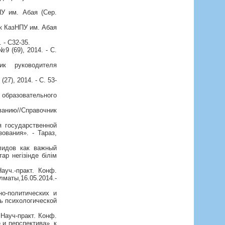
ПУ им. Абая (Сер.
к КазНПУ им. Абая
 - С32-35.
9 (69), 2014. - С.
ик руководителя
7), 2014. - С. 53-
 образовательного
нию//Справочник
я государственной
ования». - Тараз,
лидов как важный
ар негізінде білім
ауч.-практ. Конф.
лматы,16.05.2014.-
но-политических и
ь психологической
Науч-практ. Конф.
и перспектива», к