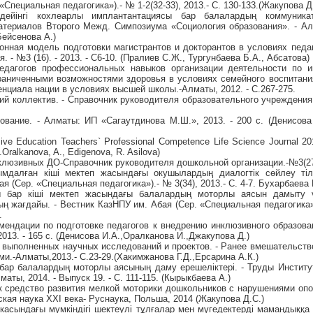
«Специальная педагогика»).- № 1-2(32-33), 2013.- С. 130-133.(Жакупова Д
ейінгі кохлеарлы имплантантациясы бар балалардың коммуникат
Материалов Второго Межд. Симпозиума «Социология образования». - А
(Бейсенова А.)
ионная модель подготовки магистрантов и докторантов в условиях педаг
. - №3 (16). - 2013. - С6-10. (Пралиев С.Ж., Тургунбаева Б.А., Абсатова)
едагогов профессиональных навыков организации деятельности по и
раниченными возможностями здоровья в условиях семейного воспитани
енциала нации в условиях высшей школы.-Алматы, 2012. - С.267-275.
й коллектив. - Справочник руководителя образовательного учреждения. 
ование. - Алматы: ИП «Сагаутдинова М.Ш.», 2013. - 200 с. (Денисова
sive Education Teachers` Professional Competence Life Science Journal 201
I.Oralkanova, A., Edigenova, R. Asilova)
нклюзивных ДО-Справочник руководителя дошкольной организации.-№3(27)
кымдалған кіші мектеп жасындағы окушылардың диалогтік сөйлеу тілі
я (Сер. «Специальная педагогика»).- № 3(34), 2013.- С. 4-7. Бухарбаева 
ы бар кіші мектеп жасындағы балалардың моторлы аясын дамыту 
ң жағдайы. - Вестник КазНПУ им. Абая (Сер. «Специальная педагогика»)
.
мендации по подготовке педагогов к внедрению инклюзивного образова
013. - 165 с. (Денисова И.А.,Оралканова И.,Джакупова Д.)
в выполненных научных исследований и проектов. - Ранее вмешательство
и.-Алматы,2013.- С.23-29.(Хакимжанова Г.Д.,Ерсарина А.К.)
бар балалардың моторлы аясының даму ерешеліктері. - Труды Институ
аты, 2014. - Выпуск 19. - С. 111-115. (Кырыкбаева А.)
к средство развития мелкой моторики дошкольников с нарушениями опо
ская наука XXI века- Руснаука, Польша, 2014 (Жакупова Д.С.)
икасындағы мүмкіндігі шектеулі тұлғалар мен мүгедектерді мамандыққа 