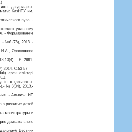
.)
ивті дағдыларын
лматы: КазНПУ им.
огического вуза. -
нтеллектуальному
я. - Формирование
- №6 (78), 2013. -
 И.А., Оралканова
3;10(4). - Р. 2691-
,2014.-С.53-57.
нің ерекшеліктері
К.З.
үшін атқарылатын
.- № 3(34), 2013.-
ния. - Алматы: ИП
 в развитие детей
та магистратуры и
рно-двигательного
даярлау// Вестник