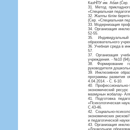
КазНПУ им. Абая (Сер. «
31. Метод прикладног
«Специальная педагогика
32. Жалпы білім берет
(Сер. «Специальная педа
33. Модернизация профо
34. Организация инклюз
52-55.
35. Индивидуальный
образовательного учрежд
36. Учебная среда в ин
57.
37. Организация учеб
учреждения. - №10 (94),
38. Формирование г
руководителя дошкольной
39. Инклюзивное обра
программы развития об
4.04.2014. - С. 6-10.
40. Профессионально-
экономический ресурс р
мазмұнын жобалау- Алма
41. Подготовка педаг
«Психологическая наук
С.43-46.
42. Социально-психол
экономических рисков/
и педагогической науки
43. Организация инклю
«Дошкольное образован