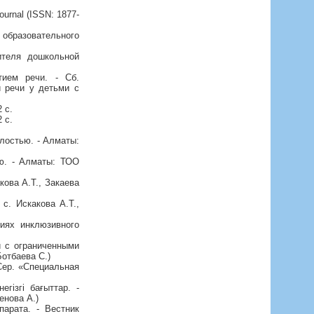
Journal (ISSN: 1877-
образовательного
ителя дошкольной
тием речи. - Сб.
й речи у детьми с
 с.
 с.
лостью. - Алматы:
ью. - Алматы: ТОО
кова А.Т., Закаева
 с. Искакова А.Т.,
виях инклюзивного
и с ограниченными
отбаева С.)
Сер. «Специальная
гізгі бағыттар. -
енова А.)
парата. - Вестник