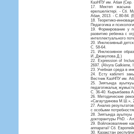
КазНПУ им. Абая (Сер. 
17. Мектеп жасына д
ерелшеліктері. - Сб. 
Абая, 2013. - С.80-84. 
18. Теоретико-инновац
Педагогика и психология
19. Формирование у п
развитию ребенка с ог
интеллектуального пот
20. Инклюзивный детски
С. 58-64.
21. Инклюзивное образ
И.,Джакупова Д.)
22. Expression of Inclu
2697. (Alvyra Galkienе, 
23. Учебная среда в и
24. Есту кабілеті за
Вестник КазНПУ им. Аба
25. Зиятында ауытку
педагогикалық жұмысты
С. 36-40. Кырыкбаева А
26. Методические реко
«Сагаутдинова М.Ш.», 2
27. Анализ результато
с особыми потребностям
28. Зиятында ауыткуы 
докторантуры PhD. - Алм
29. Войлоковаляние ка
аппарата// Сб. Европей
30. Қазақстан республ