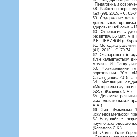
«Педагогика и современ
58. Работа по переход
№3 (99), 2015. - С. 82-8
59. Содержание деяте
дошкольных организа
здоровья: мой опыт. - 
60. Отношение студе
развития//Сб.Мат. VII
Р.Е. ЛЕВИНОЙ (г. Курск,
61. Методика развития
(41), 2015. - С. 70-74.
62. Эксперементтік о
тілін калыптастыру ди
Алматы: ИП Сагаутдинов
63. Формирование го
образования //Сб. «М
Сагаутдинова,2015.-С.5
64. Мотивация студе
«Материалы научно-иссл
62-57. (Капаева С.А.)
65. Динамика развити
исследовательской прак
А.А.)
66. Зият бұзылысы б
исследовательской прак
67. Есту кабилеті за
научно-исследовательс
(Капалова С.К.)
68. Жалпы білім берет