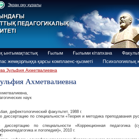
Экран оқу құралы
қ ынтымақтастық
Ғылым
Ғылыми кітапхана
Факуль
ас жемқорлыққа қарсы комплаенс-қызметі
Психологиялық қ
ва Зульфия Ахметвалиевна
Зульфия Ахметвалиевна
хметвалиевна,
агогических наук
бая, дефектологический факультет, 1988 г.
 диссертацию по специальности «Теория и методика преподавания рус
 диссертацию по специальности «Коррекционная педагогика (су
френопедагогика и логопедия)», 2010 г.
т: