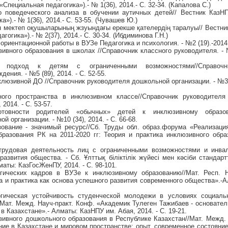
Специальная педагогика»).- № 1(36), 2014.- С. 32-34. (Капалова С.)
о поведеческого анализа в обучении аутичных детей// Вестник КазН
»).- № 1(36), 2014.- С. 53-55. (Чувашев Ю.)
ін мектеп оқушыларының жзуындағы ерекше қателердің таралуы// Вестни
гогика»).- № 2(37), 2014.- С. 30-34. (Ибдиминова Г.Н.)
риентационной работы в ВУЗе Педагогика и психология. - №2 (19).-2014.
ивного образования в школах //Справочник классного руководителя. - №
 подход к детям с ограниченными возможностями//Справочн
ения. - №5 (89), 2014. - С. 52-55.
клюзивной ДО //Справочник руководителя дошкольной организации. - №3 (2
ного пространства в инклюзивном классе//Справочник руководителя
 2014. - С. 53-57.
отовности родителей «обычных» детей к инклюзивному образова
 организации. - №10 (34), 2014. - С. 66-68.
зование - значимый ресурс//Сб. Труды обл. образ.форума «Реализаци
разования РК на 2011-2020 гг: Теория и практика инклюзивного образ
трудовая деятельность лиц с ограниченными возможностями и инва
азвития общества. - Сб. Ұлттық біліктілік жүйесі мен кәсіби стандартт
ты: КазГосЖенПУ, 2014. - С. 98-101.
огических кадров в ВУЗе к инклюзивному образованию//Мат. Респ. Н
а и практика как основа успешного развития современного общества».-А
огическая устойчивость студенческой молодежи в условиях социаль
/Мат. Межд. Науч-практ. Конф. «Академик Тулеген Тажибаев - основател
 в Казахстане».- Алматы: КазНПУ им. Абая, 2014. - С. 19-21.
зивного дошкольного образования в Республике Казахстан//Мат. Межд. 
ие в Казахстане и мировом пространстве: опыт, современное состояние 