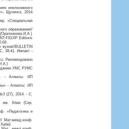
виях инклюзивного
у», Щучинск, 2014
ер. «Специальная
ого образования//
 (Оралканова И.А.)
NT-FIDJIP Editions
0,69.
и вузов//BULLETIN
С. 38-41. Импакт -
сс. Рекомендовано
И.А.)
 изданию УМС РУМС
а». - Алматы: ИП
ивы» - Алматы: ИП
 (27), 2014. - С.
У им. Абая (Сер.
нф. «Педагогика и
// Мат.межд.конф.
 Хаби)
/ Мат межд.конф.