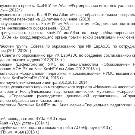
ивузовского проекта КазНПУ им.Абая «Формирование интеллектуального
ы» (2012г.)
ивузовского проекта КазНПУ им.Абая «Новые образовательные програм
с учетом перехода на 12-летнее обучение»(2013)
ривузовского проекта КазНПУ им.Абая на тему: «Содержание подготов
сте инклюзивного образования» (2013)
утривузовского проекта КазНПУ им.Абая на тему: «Моделирование 
в ВУЗе как координирующего органа практической реализации инклюзив
абочей группы Совета по образованию при ИК ЕврАзЭС по сотрудни
ия (2012,2013гг.)
ы Совета по образованию при ИК ЕврАзЭС по созданию согласованной с
давательских кадров(2012,2013 гг.).
дсекции (Дефектология) УМС по специальностям «Образование»
ования МОН РК на базе КазНПУ им.Абая (2012-2015 гг)
альности «Социальная педагогика и самопознание» РУМС высшего и
 базе КазГосЖенПУ (2014, 2015 г)
го научно-технического центра 2012,2013, 2014 г.
овета украинского научно-методического журнала «Научковний часоспис»
о совета Республиканских научно-методических журналов «Справоч
я», «Справочник руководителя дошкольной организации», «Спра
льное образование в Казахстане».
 коллегии Вестника КазНПУ им. Абая серии «Специальная педагогика»
чший преподаватель ВУЗа 2013 года»
ая «Үздік ұстаз» (2014 г.)
спубликанских педагогических чтений в АО «Өрлеу» (2013 г.)
ПУ им. Абая (2013 г.)