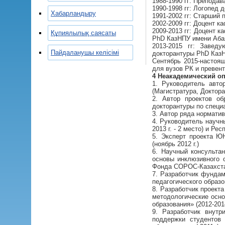
1988-1990 гг: Препода
1990-1998 гг: Логопед 
Хабарландыру
1991-2002 гг: Старший
2002-2009 гг: Доцент 
2009-2013 гг: Доцент 
Құпиялылық саясаты
PhD КазНПУ имени Аба
2013-2015 гг: Завед
Пайдаланушы келісімі
докторантуры PhD Каз
Сентябрь 2015-настоя
для вузов РК и превен
4 Неакадемический о
1. Руководитель авто
(Магистратура, Доктор
2. Автор проектов об
докторантуры по специ
3. Автор ряда нормати
4. Руководитель научны
2013 г. - 2 место) и Р
5. Эксперт проекта Ю
(ноябрь 2012 г.)
6. Научный консульта
основы инклюзивного 
Фонда СОРОС-Казахстан
7. Разработчик фунда
педагогического образо
8. Разработчик проект
методологические осно
образования» (2012-2014
9. Разработчик внутр
поддержки студентов