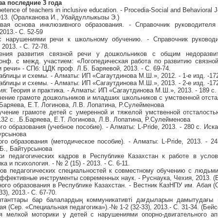
за последние 3 года
etence of teachers in inclusive education. - Procedia-Social and Behavioral 
2013. (Оралканова И., Убайдуллыкызы Э.)
вая основа инклюзивного образования. - Справочник руководителя 
2013.- С. 52-59
 с нарушениями речи к школьному обучению. - Справочник руковод
 2013. - С. 72-78.
ения развития связной речи у дошкольников с общим недоразви
 Конф. с межд. участием: «Логопедическая работа по развитию связно
ечи» - СПб: ЦДК проф. Л.Б. Баряевой, 2013. - С. 69-74.
аблицы и схемы. - Алматы: ИП «Сагаутдинова М.Ш.», 2012. - 1-е изд. -172
аблицы и схемы. - Алматы: ИП «Сагаутдинова М.Ш.», 2013. - 2-е изд. -172
я: Теория и практика. - Алматы: ИП «Сагаутдинова М.Ш.», 2013. - 189 с.
учение грамоте дошкольников и младших школьников с умственной отста
Б.Баряева, Е.Т. Логинова, Л.В. Лопатина, Р.Сулейменова
бучение грамоте детей с умеренной и тяжелой умственной отсталост
132 с. .Б.Баряева, Е.Т. Логинова, Л.В. Лопатина, Р.Сулейменова
о образования (учебное пособие). - Алматы: L-Pride, 2013. - 280 с. Иска
турсынова
го образования (методическое пособие). - Алматы: L-Pride, 2013. - 24
.Б., Байтурсынова
ки педагогических кадров в Республике Казахстан к работе в усло
а и психология. - № 2 (15) - 2013. - С. 6-11.
нтов педагогических специальностей к совместному обучению с людьм
ффективные инструменты современных наук. - Руснаука, Чехия, 2013. (Б
ного образования в Республике Казахстан. - Вестник КазНПУ им. Абая (
3), 2013.- С. 67-70.
танттары бар балалардың коммуникативті дағдыларын дамытудағы не
 (Сер. «Специальная педагогика»).-№ 1-2 (32-33), 2013.- С. 31-34. (Бейс
я мелкой моторики у детей с нарушениями опорно-двигательного ап