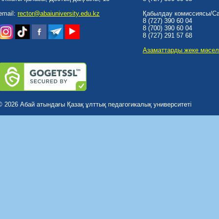
email:
rector@abaiuniversity.edu.kz
Қабылдау комиссиясы/Cal
8 (727) 390 60 04
8 (700) 390 60 04
8 (727) 291 57 68
Азаматтарды жеке мәсел
© 2026 Абай атындағы Қазақ ұлттық педагогикалық университеті