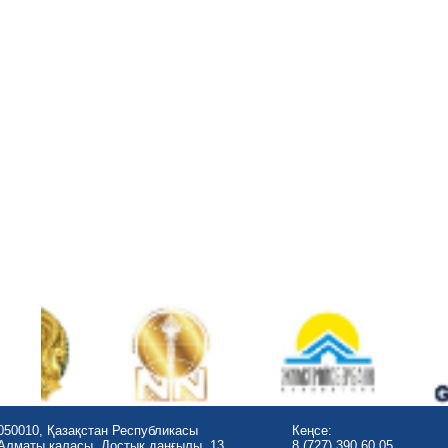
050010, Қазақстан Республикасы
Кеңсе:
Алматы қаласы, Достық даңғылы, 13
8 (727) 390 60 05