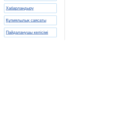
Хабарландыру
Құпиялылық саясаты
Пайдаланушы келісімі