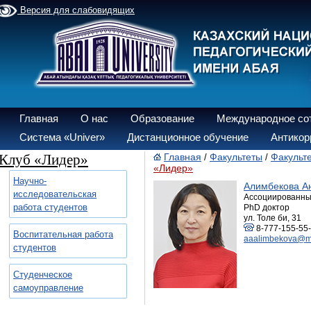
Версия для слабовидящих
Главная
О нас
Образование
Международное со
Система «Univer»
Дистанционное обучение
Антикор
Клуб «Лидер»
Главная
Факультеты
Факульте
/
/
«Лидер»
Научно-
Алимбекова А
исследовательская
Ассоциированны
работа студентов
PhD доктор
ул. Толе би, 31
8-777-155-55
Воспитательная работа
aaalimbekova@ma
студентов
Студенческое
самоуправление