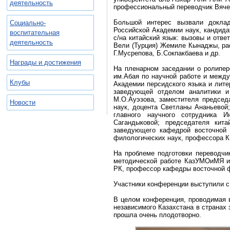
деятельность
профессиональный переводчик Вяче
Большой интерес вызвали доклад
Социально-
Российской Академии наук, кандид
воспитательная
с/на китайский язык: вызовы и отв
деятельность
Вели (Турция) Жемиле Кынаджы, рас
Г.Мусрепова, Б.Сокпакбаева и др.
Награды и достижения
На пленарном заседании о ролипе
им.Абая по научной работе и межд
Клубы
Академии персидского языка и лит
заведующей отделом аналитики и
М.О.Ауэзова, заместителя председ
Новости
наук, доцента Светланы Ананьевой
главного научного сотрудника 
Сагандыковой; председателя кита
заведующего кафедрой восточной
филологических наук, профессора К
На проблеме подготовки переводчик
методической работе КазУМОиМЯ и
РК, профессор кафедры восточной 
Участники конференции выступили с
В целом конференция, проводимая 
независимого Казахстана в странах 
прошла очень плодотворно.