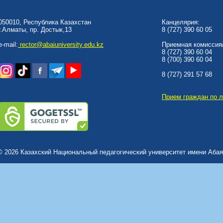
050010, Республика Казахстан
Канцелярия:
г.Алматы, пр. Достык,13
8 (727) 390 60 05
e-mail:
rector@abaiuniversity.edu.kz
Приемная комиссия/
8 (727) 390 60 04
8 (700) 390 60 04
8 (727) 291 57 68
Прием граждан по 
© 2026 Казахский Национальный педагогический университет имени Абая