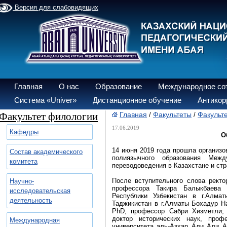
Версия для слабовидящих
Главная
О нас
Образование
Международное со
Система «Univer»
Дистанционное обучение
Антикор
Факультет филологии
Главная
Факультеты
Факульт
/
/
17.06.2019
Кафедры
О
14 июня 2019 года прошла организ
Состав академического
полиязычного образования Межд
комитета
переводоведения в Казахстане и ст
После вступительного слова рект
Научно-
профессора Такира Балыкбаева у
исследовательская
Республики Узбекистан в г.Алма
деятельность
Таджикистан в г.Алматы Бохадур На
PhD, профессор Сабри Хизметли;
доктор исторических наук, проф
Международная
университета аль-Азхар Али Али А