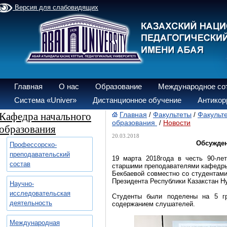
Версия для слабовидящих
Главная
О нас
Образование
Международное со
Система «Univer»
Дистанционное обучение
Антикор
Кафедра начального
Главная
Факультеты
Факульте
/
/
образования
Новости
/
образования
20.03.2018
Обсужден
Профессорско-
преподавательский
19 марта 2018года в честь 90-лет
состав
старшими преподавателями кафедры
Бекбаевой совместно со студентами
Президента Республики Казакстан Н
Научно-
исследовательская
Студенты были поделены на 5 гр
деятельность
содержанием слушателей.
Международная