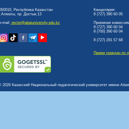
050010, Республика Казахстан
Канцелярия:
г.Алматы, пр. Достык,13
8 (727) 390 60 05
e-mail:
rector@abaiuniversity.edu.kz
Приемная комиссия/
8 (727) 390 60 04
8 (700) 390 60 04
8 (727) 291 57 68
Прием граждан по 
© 2026 Казахский Национальный педагогический университет имени Абая