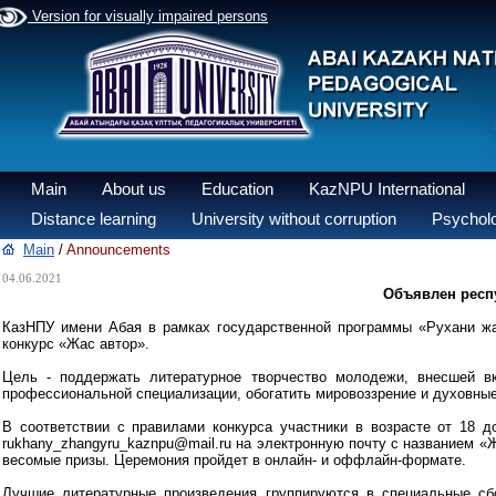
Version for visually impaired persons
Main
About us
Education
KazNPU International
Distance learning
University without corruption
Psycholo
Main
/
Announcements
04.06.2021
Объявлен респу
КазНПУ имени Абая в рамках государственной программы «Рухани жаң
конкурс «Жас автор».
Цель - поддержать литературное творчество молодежи, внесшей вк
профессиональной специализации, обогатить мировоззрение и духовны
В соответствии с правилами конкурса участники в возрасте от 18 д
rukhany_zhangyru_kaznpu@mail.ru на электронную почту с названием «
весомые призы. Церемония пройдет в онлайн- и оффлайн-формате.
Лучшие литературные произведения группируются в специальные сб