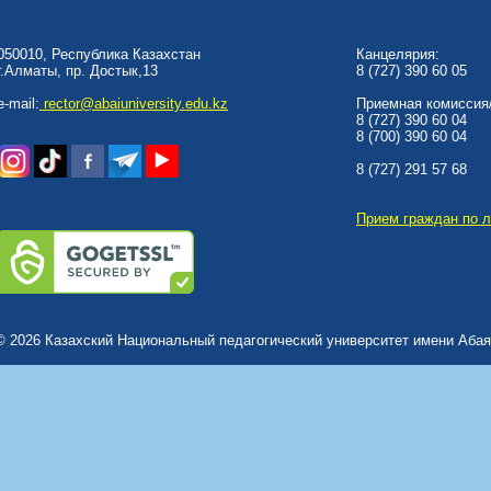
050010, Республика Казахстан
Канцелярия:
г.Алматы, пр. Достык,13
8 (727) 390 60 05
e-mail:
rector@abaiuniversity.edu.kz
Приемная комиссия/
8 (727) 390 60 04
8 (700) 390 60 04
8 (727) 291 57 68
Прием граждан по 
© 2026 Казахский Национальный педагогический университет имени Абая