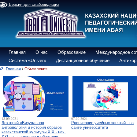
Версия для слабовидящих
Главная
О нас
Образование
Международное со
Система «Univer»
Дистанционное обучение
Антикор
Главная
/
Объявления
13.09.2021
07.09.2021
Лекторий «Визуальная
Расписание учебных занятий - на
антропология и история образов
сайте университета
казахстанской культуры XIX - нач.
XXI вв.: эволюция и обретение