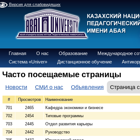
Версия для слабовидящих
Главная
О нас
Образование
Международное со
Система «Univer»
Дистанционное обучение
Антикор
Часто посещаемые страницы
Новости
СМИ о нас
Объявления
Страница с
#
Просмотров
Наименование
701
2465
Кафедра экономики и бизнесе
702
2454
Типовые программы
703
2445
Отдел развития карьеры
704
2442
Руководство