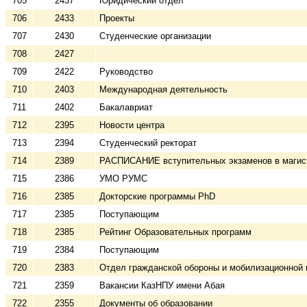
705
2437
Юридический отдел
706
2433
Проекты
707
2430
Студенческие организации
708
2427
709
2422
Руководство
710
2403
Международная деятельность
711
2402
Бакалавриат
712
2395
Новости центра
713
2394
Студенческий ректорат
714
2389
РАСПИСАНИЕ вступительных экзаменов в магист
715
2386
УМO РУМС
716
2385
Докторские программы PhD
717
2385
Поступающим
718
2385
Рейтинг Образовательных программ
719
2384
Поступающим
720
2383
Отдел гражданской обороны и мобилизационной 
721
2359
Вакансии КазНПУ имени Абая
722
2355
Документы об образовании