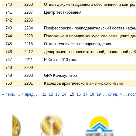
740
2263
Отдел документационного обеспечения и контро
741
2237
Центр тестирования
742
2235
743
2234
Профессорско - преподавательский состав каф
744
2223
Положение о порядке конкурсного замещения д
745
2215
Отдел технического сопровождения
746
2212
Департамент по воспитательной, социальной ра
747
2211
Рейтинг 2013 года
748
2209
749
2203
GPA Калькулятор
750
2201
Кафедра практического английского языка
« перв.
...
< пред.
...
11
12
13
14
15
16
17
18
19
...
след. >
...
посл