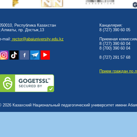
050010, Республика Казахстан
Канцелярия:
г.Алматы, пр. Достык,13
8 (727) 390 60 05
e-mail:
rector@abaiuniversity.edu.kz
Приемная комиссия/
8 (727) 390 60 04
8 (700) 390 60 04
8 (727) 291 57 68
Прием граждан по 
© 2026 Казахский Национальный педагогический университет имени Абая